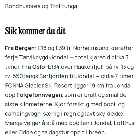
Bondhusbrea og Trolltunga.
Slik kommer du dit
Fra Bergen
: E16 og E39 til Norheimsund, deretter
ferje Tørvikbygd-Jondal — total kjøretid cirka 3
timer.
Fra Oslo
: E134 over Haukelifjell, så rv. 13 og
rv. 550 langs Sørfjorden til Jondal — cirka 7 timer.
FONNA Glacier Ski Resort ligger 19 km fra Jondal
opp
Folgefonnvegen
, som er bratt og smal de
siste kilometerne. Kjør forsiktig med bobil og
campingvogn, særlig i regn og lavt sky-dekke.
Mange velger å stå med bobilen i Jondal, Lofthus
eller Odda og ta dagstur opp til breen.