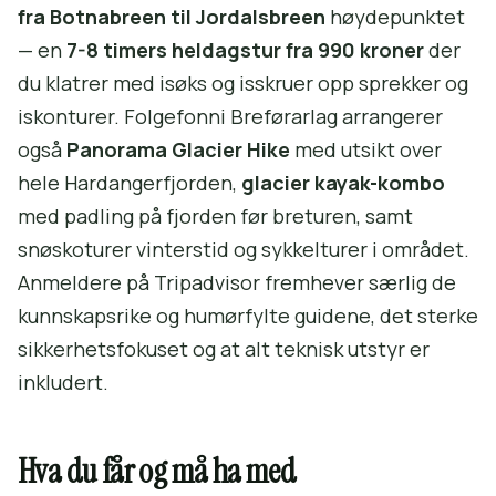
fra Botnabreen til Jordalsbreen
høydepunktet
— en
7-8 timers heldagstur fra 990 kroner
der
du klatrer med isøks og isskruer opp sprekker og
iskonturer. Folgefonni Breførarlag arrangerer
også
Panorama Glacier Hike
med utsikt over
hele Hardangerfjorden,
glacier kayak-kombo
med padling på fjorden før breturen, samt
snøskoturer vinterstid og sykkelturer i området.
Anmeldere på Tripadvisor fremhever særlig de
kunnskapsrike og humørfylte guidene, det sterke
sikkerhetsfokuset og at alt teknisk utstyr er
inkludert.
Hva du får og må ha med