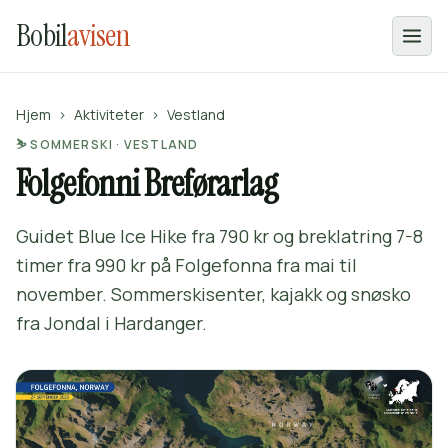
Bobil
avisen
Hjem
›
Aktiviteter
›
Vestland
⛷️ SOMMERSKI · VESTLAND
Folgefonni Breførarlag
Guidet Blue Ice Hike fra 790 kr og breklatring 7-8
timer fra 990 kr på Folgefonna fra mai til
november. Sommerskisenter, kajakk og snøsko
fra Jondal i Hardanger.