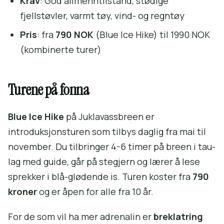
Krav
: God allmenntilstand, stødige
fjellstøvler, varmt tøy, vind- og regntøy
Pris
: fra
790 NOK
(Blue Ice Hike) til 1990 NOK
(kombinerte turer)
Turene på fonna
Blue Ice Hike
på Juklavassbreen er
introduksjonsturen som tilbys daglig fra mai til
november. Du tilbringer 4-6 timer på breen i tau-
lag med guide, går på stegjern og lærer å lese
sprekker i blå-glødende is. Turen koster fra
790
kroner
og er åpen for alle fra 10 år.
For de som vil ha mer adrenalin er
breklatring