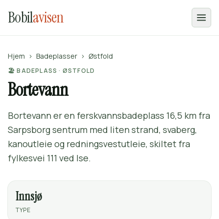
Bobil
avisen
Hjem
›
Badeplasser
›
Østfold
🏖️ BADEPLASS · ØSTFOLD
Bortevann
Bortevann er en ferskvannsbadeplass 16,5 km fra
Sarpsborg sentrum med liten strand, svaberg,
kanoutleie og redningsvestutleie, skiltet fra
fylkesvei 111 ved Ise.
Innsjø
TYPE