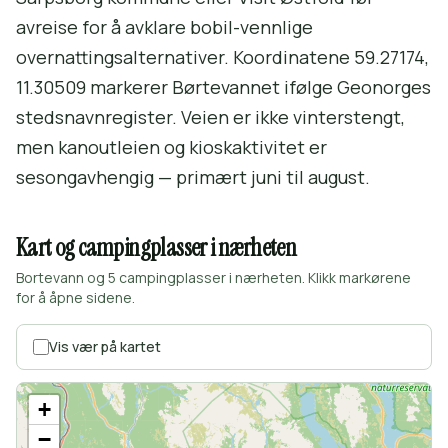
avreise for å avklare bobil-vennlige
overnattingsalternativer. Koordinatene 59.27174,
11.30509 markerer Børtevannet ifølge Geonorges
stedsnavnregister. Veien er ikke vinterstengt,
men kanoutleien og kioskaktivitet er
sesongavhengig — primært juni til august.
Kart og campingplasser i nærheten
Bortevann og 5 campingplasser i nærheten. Klikk markørene
for å åpne sidene.
Vis vær på kartet
+
−