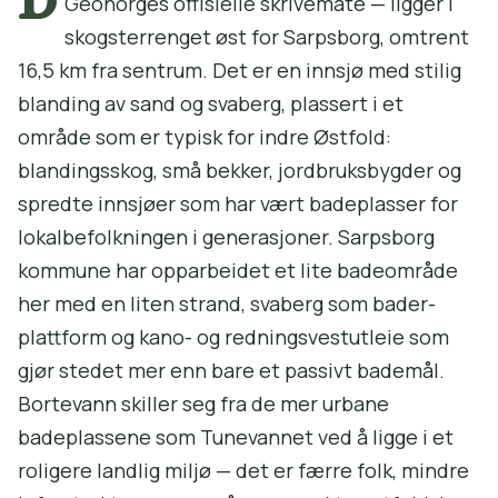
Geonorges offisielle skrivemåte — ligger i
skogsterrenget øst for Sarpsborg, omtrent
16,5 km fra sentrum. Det er en innsjø med stilig
blanding av sand og svaberg, plassert i et
område som er typisk for indre Østfold:
blandingsskog, små bekker, jordbruksbygder og
spredte innsjøer som har vært badeplasser for
lokalbefolkningen i generasjoner. Sarpsborg
kommune har opparbeidet et lite badeområde
her med en liten strand, svaberg som bader-
plattform og kano- og redningsvestutleie som
gjør stedet mer enn bare et passivt bademål.
Bortevann skiller seg fra de mer urbane
badeplassene som Tunevannet ved å ligge i et
roligere landlig miljø — det er færre folk, mindre