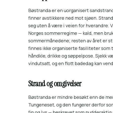
Bøstranda er en uorganisert sandstrand, 
finner avstikkere ned mot sjøen. Strandl
seg uten å være i veien for hverandre.
Norges sommerregime — kald, men brukba
sommermånedene; resten av året er str
finnes ikke organiserte fasiliteter som 
håndkle, drikke og søppelpose. Sjekk væ
vindutsatt, og en flott badedag kan vendes
Strand og omgivelser
Bøstranda er mindre besøkt enn de mer
Tungeneset, og den fungerer derfor som
fin og lys — beskrevet som pudderaktig 