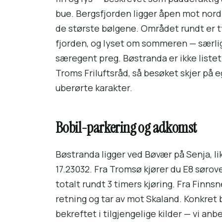
bue. Bergsfjorden ligger åpen mot nor
de største bølgene. Området rundt er typi
fjorden, og lyset om sommeren — særlig u
særegent preg. Bøstranda er ikke listet
Troms Friluftsråd, så besøket skjer på e
uberørte karakter.
Bobil-parkering og adkomst
Bøstranda ligger ved Bøvær på Senja, li
17.23032. Fra Tromsø kjører du E8 sørov
totalt rundt 3 timers kjøring. Fra Finns
retning og tar av mot Skaland. Konkret 
bekreftet i tilgjengelige kilder — vi an