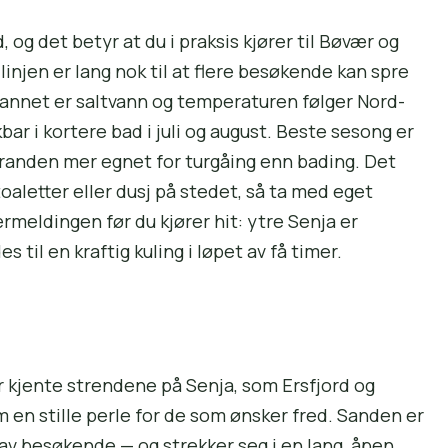
og det betyr at du i praksis kjører til Bøvær og
injen er lang nok til at flere besøkende kan spre
 Vannet er saltvann og temperaturen følger Nord-
r i kortere bad i juli og august. Beste sesong er
anden mer egnet for turgåing enn bading. Det
toaletter eller dusj på stedet, så ta med eget
rmeldingen før du kjører hit: ytre Senja er
 til en kraftig kuling i løpet av få timer.
 kjente strendene på Senja, som Ersfjord og
 en stille perle for de som ønsker fred. Sanden er
av besøkende — og strekker seg i en lang, åpen