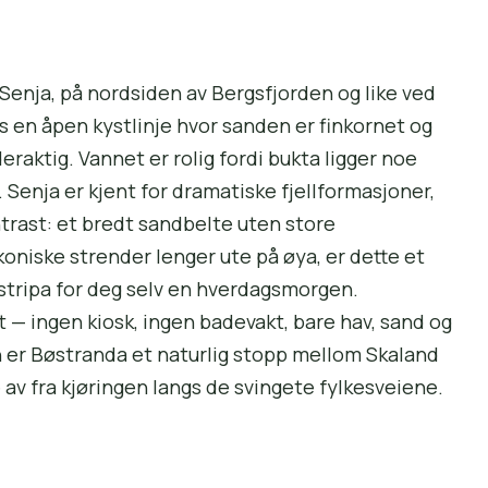
Senja, på nordsiden av Bergsfjorden og like ved
s en åpen kystlinje hvor sanden er finkornet og
raktig. Vannet er rolig fordi bukta ligger noe
Senja er kjent for dramatiske fjellformasjoner,
rast: et bredt sandbelte uten store
niske strender lenger ute på øya, er dette et
stripa for deg selv en hverdagsmorgen.
t — ingen kiosk, ingen badevakt, bare hav, sand og
n er Bøstranda et naturlig stopp mellom Skaland
 av fra kjøringen langs de svingete fylkesveiene.