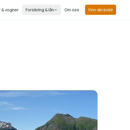
r & vogner
Forsikring & lån
Om oss
Finn din bobil