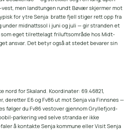
d-vest, men landtungen rundt Bøvær skjermer mot
sk for ytre Senja: bratte fjell stiger rett opp fra
nder midnattssol i juni og juli — gir stranden et
 som eget tilrettelagt friluftsområde hos Midt-
get ansvar. Det betyr også at stedet bevarer sin
ke nord for Skaland. Koordinater: 69.46821,
er, deretter E6 og Fv86 ut mot Senja via Finnsnes —
nes følger du Fv86 vestover gjennom Gryllefjord-
bobil-parkering ved selve stranda er ikke
befaler å kontakte Senja kommune eller Visit Senja