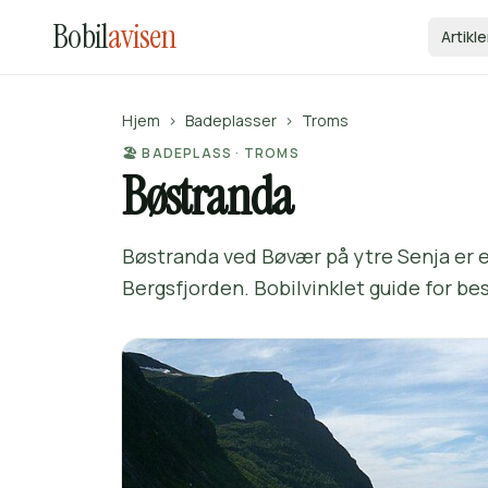
Bobil
avisen
Artikle
Hjem
›
Badeplasser
›
Troms
🏖️ BADEPLASS · TROMS
Bøstranda
Bøstranda ved Bøvær på ytre Senja er en
Bergsfjorden. Bobilvinklet guide for be