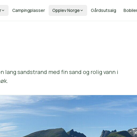
r
Campingplasser
Opplev Norge
Gårdsutsalg
Bobile
 lang sandstrand med fin sand og rolig vann i
søk.