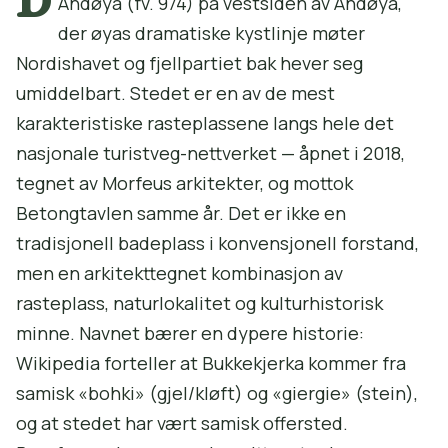
Andøya (fv. 974) på vestsiden av Andøya,
der øyas dramatiske kystlinje møter
Nordishavet og fjellpartiet bak hever seg
umiddelbart. Stedet er en av de mest
karakteristiske rasteplassene langs hele det
nasjonale turistveg-nettverket — åpnet i 2018,
tegnet av Morfeus arkitekter, og mottok
Betongtavlen samme år. Det er ikke en
tradisjonell badeplass i konvensjonell forstand,
men en arkitekttegnet kombinasjon av
rasteplass, naturlokalitet og kulturhistorisk
minne. Navnet bærer en dypere historie:
Wikipedia forteller at Bukkekjerka kommer fra
samisk «bohki» (gjel/kløft) og «giergie» (stein),
og at stedet har vært samisk offersted.