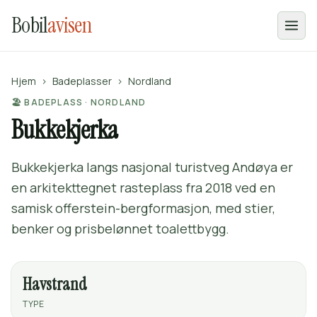
Bobil
avisen
Hjem
›
Badeplasser
›
Nordland
🏖️ BADEPLASS · NORDLAND
Bukkekjerka
Bukkekjerka langs nasjonal turistveg Andøya er
en arkitekttegnet rasteplass fra 2018 ved en
samisk offerstein-bergformasjon, med stier,
benker og prisbelønnet toalettbygg.
Havstrand
TYPE