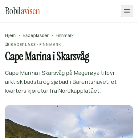
Bobil
avisen
Hjem
›
Badeplasser
›
Finnmark
🏖️ BADEPLASS · FINNMARK
Cape Marina i Skarsvåg
Cape Marina i Skarsvåg på Magerøya tilbyr
arktisk badstu og sjøbad i Barentshavet, et
kvarters kjøretur fra Nordkapplatået.