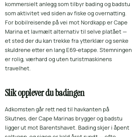
kommersielt anlegg som tilbyr bading og badstu
som aktivitet ved siden av fiske og overnatting.
For bobilreisende på vei mot Nordkapp er Cape
Marina et lavmælt alternativ til selve platået —
et sted der du kan trekke fra ytterklær og senke
skuldrene etter en lang E69-etappe. Stemningen
er rolig, værhard og uten turistmaskinens
travelhet.
Slik opplever du badingen
Adkomsten går rett ned til havkanten på
Skutnes, der Cape Marinas brygger og badstu
ligger ut mot Barentshavet. Bading skjer i åpent
saltvann, og sjøen er kald året rundt — ofte