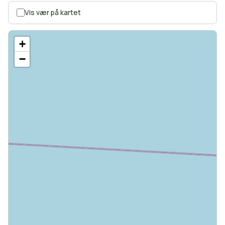
Vis vær på kartet
+
−