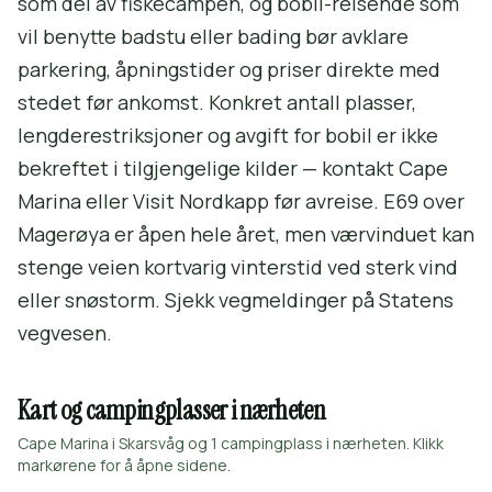
som del av fiskecampen, og bobil-reisende som
vil benytte badstu eller bading bør avklare
parkering, åpningstider og priser direkte med
stedet før ankomst. Konkret antall plasser,
lengde­restriksjoner og avgift for bobil er ikke
bekreftet i tilgjengelige kilder — kontakt Cape
Marina eller Visit Nordkapp før avreise. E69 over
Magerøya er åpen hele året, men vær­vinduet kan
stenge veien kort­varig vinterstid ved sterk vind
eller snøstorm. Sjekk vegmeldinger på Statens
vegvesen.
Kart og campingplasser i nærheten
Cape Marina i Skarsvåg og 1 campingplass i nærheten. Klikk
markørene for å åpne sidene.