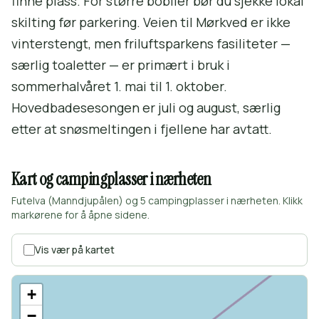
finne plass. For større bobiler bør du sjekke lokal
skilting før parkering. Veien til Mørkved er ikke
vinterstengt, men friluftsparkens fasiliteter —
særlig toaletter — er primært i bruk i
sommerhalvåret 1. mai til 1. oktober.
Hovedbadesesongen er juli og august, særlig
etter at snøsmeltingen i fjellene har avtatt.
Kart og campingplasser i nærheten
Futelva (Manndjupålen) og 5 campingplasser i nærheten. Klikk
markørene for å åpne sidene.
Vis vær på kartet
+
−