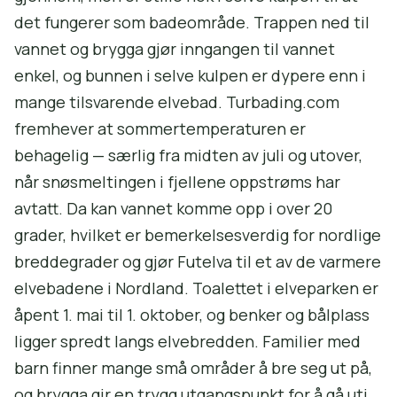
det fungerer som badeområde. Trappen ned til
vannet og brygga gjør inngangen til vannet
enkel, og bunnen i selve kulpen er dypere enn i
mange tilsvarende elvebad. Turbading.com
fremhever at sommertemperaturen er
behagelig — særlig fra midten av juli og utover,
når snøsmeltingen i fjellene oppstrøms har
avtatt. Da kan vannet komme opp i over 20
grader, hvilket er bemerkelsesverdig for nordlige
breddegrader og gjør Futelva til et av de varmere
elvebadene i Nordland. Toalettet i elveparken er
åpent 1. mai til 1. oktober, og benker og bålplass
ligger spredt langs elvebredden. Familier med
barn finner mange små områder å bre seg ut på,
og brygga gir en trygg utgangspunkt for å gå uti