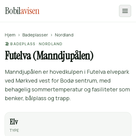
Bobil
avisen
Hjem
›
Badeplasser
›
Nordland
🏖️ BADEPLASS · NORDLAND
Futelva (Manndjupålen)
Manndjupålen er hovedkulpen i Futelva elvepark
ved Mørkved vest for Bodø sentrum, med
behagelig sommertemperatur og fasiliteter som
benker, bålplass og trapp.
Elv
TYPE