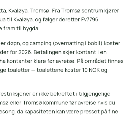
ta, Kvaløya, Tromsø. Fra Tromsø sentrum kjører
 til Kvaløya, og følger deretter Fv7796
 fram til bygda.
er døgn, og camping (overnatting i bobil) koster
der for 2026. Betalingen skjer kontant i en
 ha kontanter klare før avreise. På området finnes
ige toaletter — toalettene koster 10 NOK og
estriksjoner er ikke bekreftet i tilgjengelige
romsø eller Tromsø kommune før avreise hvis du
ysesong, da kapasiteten kan være presset på fine