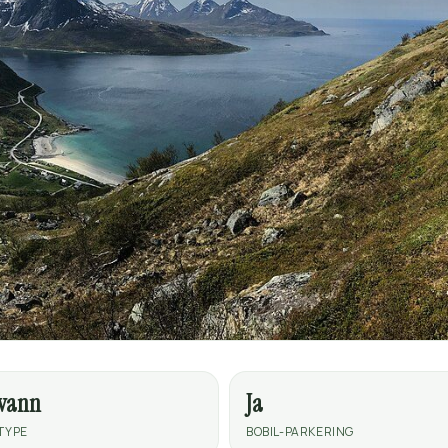
tvann
Ja
TYPE
BOBIL-PARKERING