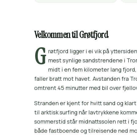
Velkommen til Grøtfjord
G
røtfjord ligger i ei vik på yttersid
mest synlige sandstrendene i Tro
midt i en fem kilometer lang fjord
faller bratt mot havet. Avstanden fra T
omtrent 45 minutter med bil over fjell
Stranden er kjent for hvitt sand og kla
til arktisk surfing når lavtrykkene kom
sommerstid står midnattssolen rett i fj
både fastboende og tilreisende ned mo