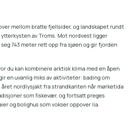
ver mellom bratte fjellsider, og landskapet rundt
 ytterkysten av Troms. Mot nordvest ligger
 seg 743 meter rett opp fra sjøen og gir fjorden
vor du kan kombinere arktisk klima med en åpen
ir en uvanlig miks av aktiviteter: bading om
 året nordlysjakt fra strandkanten når mørketida
adisjoner som fiskevær, og fortsatt preges
ier og bolighus som vokser oppover lia.