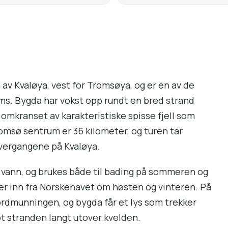
en av Kvaløya, vest for Tromsøya, og er en av de
ms. Bygda har vokst opp rundt en bred strand
, omkranset av karakteristiske spisse fjell som
romsø sentrum er 36 kilometer, og turen tar
overgangene på Kvaløya.
rt vann, og brukes både til bading på sommeren og
mer inn fra Norskehavet om høsten og vinteren. På
ordmunningen, og bygda får et lys som trekker
t stranden langt utover kvelden.