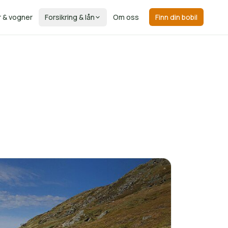
r & vogner
Forsikring & lån
Om oss
Finn din bobil