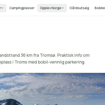
r
Campingplasser
Opplev Norge
Gårdsutsalg
Bobile
sandstrand 36 km fra Tromsø. Praktisk info om
eplass i Troms med bobil-vennlig parkering.