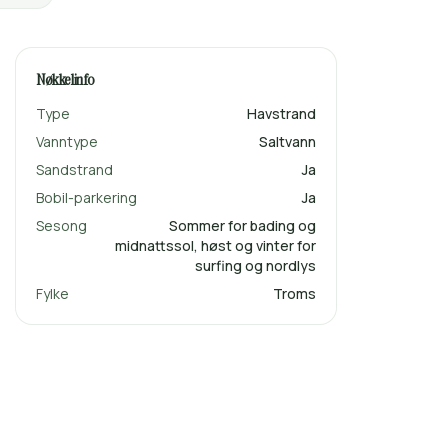
Nøkkelinfo
Type
Havstrand
Vanntype
Saltvann
Sandstrand
Ja
Bobil-parkering
Ja
Sesong
Sommer for bading og
midnattssol, høst og vinter for
surfing og nordlys
Fylke
Troms