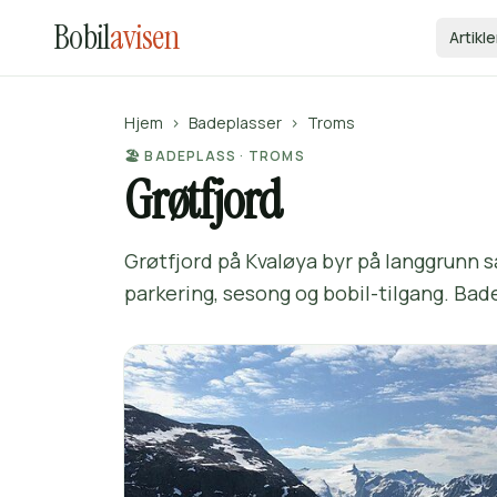
Bobil
avisen
Artikle
Hjem
›
Badeplasser
›
Troms
🏖️ BADEPLASS · TROMS
Grøtfjord
Grøtfjord på Kvaløya byr på langgrunn 
parkering, sesong og bobil-tilgang. Bad