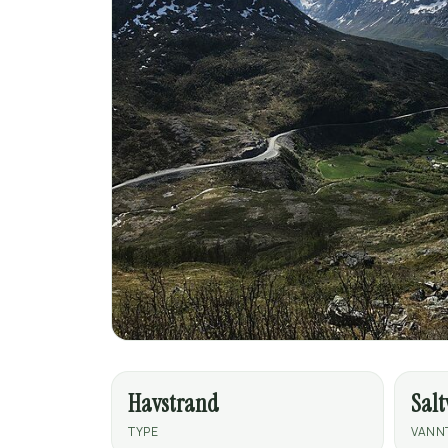
Havstrand
Sal
TYPE
VANN