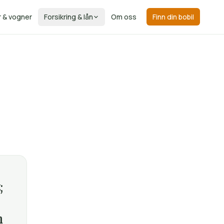
r & vogner
Forsikring & lån
Om oss
Finn din bobil
;
n