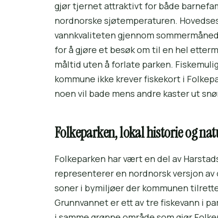
gjør tjernet attraktivt for både barnefam
nordnorske sjøtemperaturen. Hovedses
vannkvaliteten gjennom sommermåneden
for å gjøre et besøk om til en hel ett
måltid uten å forlate parken. Fiskemul
kommune ikke krever fiskekort i Folkepar
noen vil bade mens andre kaster ut snø
Folkeparken, lokal historie og nat
Folkeparken har vært en del av Harstads
representerer en nordnorsk versjon av 
soner i bymiljøer der kommunen tilrett
Grunnvannet er ett av tre fiskevann i p
i samme grønne område som gjør Folkepar