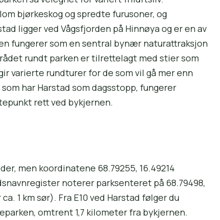
lom bjørkeskog og spredte furusoner, og
stad ligger ved Vågsfjorden på Hinnøya og er en av
en fungerer som en sentral bynær naturattraksjon
rådet rundt parken er tilrettelagt med stier som
r varierte rundturer for de som vil gå mer enn
e som har Harstad som dagsstopp, fungerer
tepunkt rett ved bykjernen.
kilder, men koordinatene 68.79255, 16.49214
dsnavnregister noterer parksenteret på 68.79498,
ca. 1 km sør). Fra E10 ved Harstad følger du
lkeparken, omtrent 1,7 kilometer fra bykjernen.