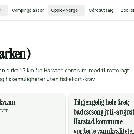
r
Campingplasser
Opplev Norge
Gårdsutsalg
Bobile
arken)
en cirka 1,7 km fra Harstad sentrum, med tilrettelagt
g fiskemuligheter uten fiskekort-krav.
skvann
Tilgjengelig hele året;
badesesong juli-august
TYPE
Harstad kommune
vurderte vannkvalitete