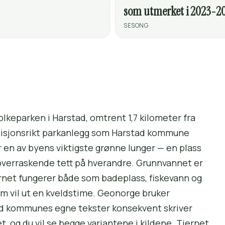
som utmerket i 2023-2
SESONG
Folkeparken i Harstad, omtrent 1,7 kilometer fra
disjonsrikt parkanlegg som Harstad kommune
er en av byens viktigste grønne lunger — en plass
 overraskende tett på hverandre. Grunnvannet er
jernet fungerer både som badeplass, fiskevann og
om vil ut en kveldstime. Geonorge bruker
d kommunes egne tekster konsekvent skriver
 og du vil se begge variantene i kildene. Tjernet