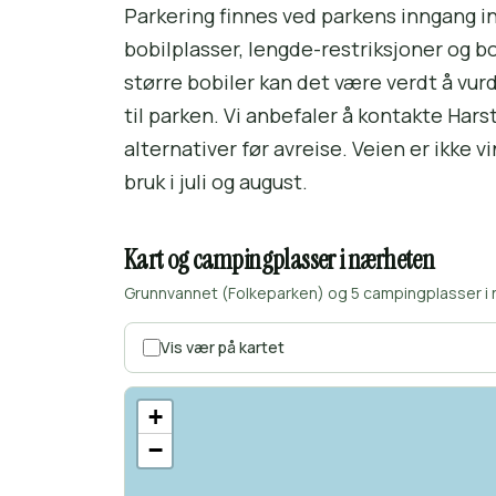
Parkering finnes ved parkens inngang i
bobilplasser, lengde-restriksjoner og bo
større bobiler kan det være verdt å vur
til parken. Vi anbefaler å kontakte Har
alternativer før avreise. Veien er ikke
bruk i juli og august.
Kart og campingplasser i nærheten
Grunnvannet (Folkeparken) og 5 campingplasser i n
Vis vær på kartet
+
−