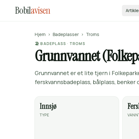
Bobil
avisen
Artikle
Hjem
›
Badeplasser
›
Troms
🏖️ BADEPLASS · TROMS
Grunnvannet (Folkep
Grunnvannet er et lite tjern i Folkepark
ferskvannsbadeplass, bålplass, benker o
Innsjø
Fer
TYPE
VANN