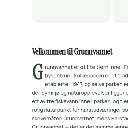
Velkommen til Grunnvannet
G
runnvannet er et lite tjern inne i 
bysentrum. Folkeparken er et tra
etablerte i 1947, og selve parken 
der bymiljø og naturopplevelser ligger
ett av tre fiskevann inne i parken, og t
rolig naturpunkt for harstadværinger s
skrivemåten Grunnvatnet, mens Harsta
Grunnvannet — det er det samme vannet,