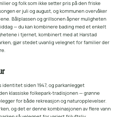
ilier og folk som ikke setter pris på den friske
ongen er juli og august, og kommunen overvåker
e. Bålplassen og grillsonen åpner muligheten
ermiddag — du kan kombinere bading med et enkelt
ighetene i tjernet, kombinert med at Harstad
ken, gjør stedet uvanlig velegnet for familier der
re.
ur
 identitet siden 1947, og parkanlegget
den klassiske folkepark-tradisjonen — grønne
elegger for både rekreasjon og naturopplevelser.
arken, og det er denne kombinasjonen av flere vann
ken så velegnet for variert friluftsliv.