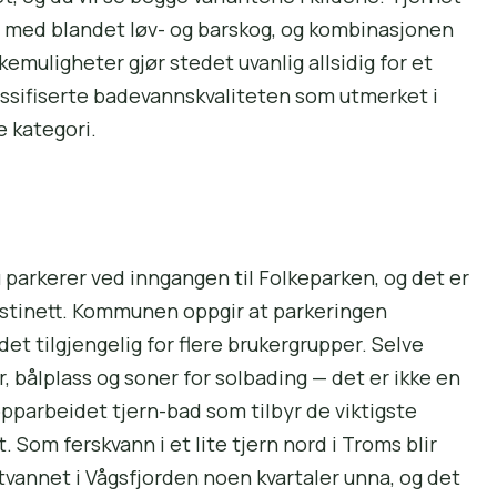
se med blandet løv- og barskog, og kombinasjonen
skemuligheter gjør stedet uvanlig allsidig for et
ssifiserte badevannskvaliteten som utmerket i
 kategori.
 parkerer ved inngangen til Folkeparken, og det er
ns stinett. Kommunen oppgir at parkeringen
et tilgjengelig for flere brukergrupper. Selve
 bålplass og soner for solbading — det er ikke en
opparbeidet tjern-bad som tilbyr de viktigste
. Som ferskvann i et lite tjern nord i Troms blir
vannet i Vågsfjorden noen kvartaler unna, og det