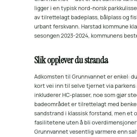
ligger i en typisk nord-norsk parkkulis
av tilrettelagt badeplass, bålplass og fi
urbant ferskvann. Harstad kommune kla
sesongen 2023-2024, kommunens beste
Slik opplever du stranda
Adkomsten til Grunnvannet er enkel: du
kort vei inn til selve tjernet via parke
inkluderer HC-plasser, noe som gjør sted
badeområdet er tilrettelagt med benker,
sandstrand i klassisk forstand, men et 
fasilitetene uten å bli overdimensjonert
Grunnvannet vesentlig varmere enn salt