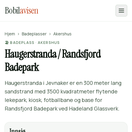
Bobil
avisen
Hjem
›
Badeplasser
›
Akershus
🏖️ BADEPLASS · AKERSHUS
Haugerstranda / Randsfjord
Badepark
Haugerstranda i Jevnaker er en 300 meter lang
sandstrand med 3500 kvadratmeter flytende
lekepark, kiosk, fotballbane og base for
Randsfjord Badepark ved Hadeland Glassverk.
Innsjø