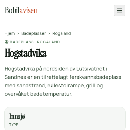
Bobil
avisen
Hjem
›
Badeplasser
›
Rogaland
🏖️ BADEPLASS · ROGALAND
Hogstadvika
Hogstadvika på nordsiden av Lutsivatnet i
Sandnes er en tilrettelagt ferskvannsbadeplass
med sandstrand, rullestolrampe, grill og
overvåket badetemperatur.
Innsjø
TYPE