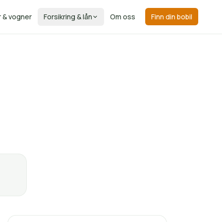
r & vogner
Forsikring & lån
Om oss
Finn din bobil