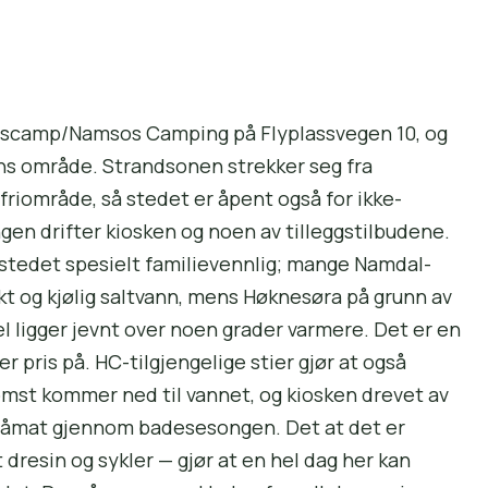
Pluscamp/Namsos Camping på Flyplassvegen 10, og
ns område. Strand­sonen strekker seg fra
iområde, så stedet er åpent også for ikke-
n drifter kiosken og noen av tilleggs­tilbudene.
stedet spesielt familievennlig; mange Namdal-
skt og kjølig saltvann, mens Høknesøra på grunn av
sel ligger jevnt over noen grader varmere. Det er en
r pris på. HC-tilgjengelige stier gjør at også
mst kommer ned til vannet, og kiosken drevet av
småmat gjennom badesesongen. Det at det er
dresin og sykler — gjør at en hel dag her kan