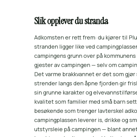
Slik opplever du stranda
Adkomsten er rett frem: du kjører til 
stranden ligger like ved campingplasse
campingens grunn over på kommunens fr
gjester av campingen — selv om campinge
Det varme brakkvannet er det som gjør 
strender langs den åpne fjorden gir fri
sin grunne karakter og elve­vanns­tilfør
kvalitet som familier med små barn sette
besøkende som trenger lavterskel adko
campingplassen leverer is, drikke og 
utstyrsleie på campingen — blant annet 