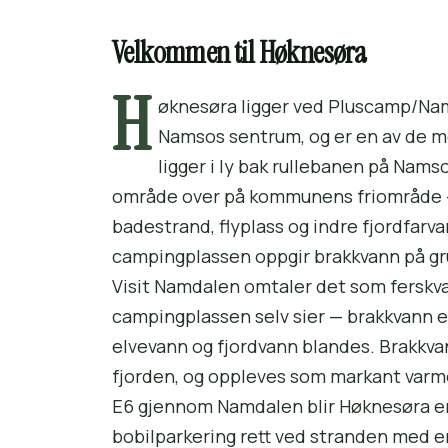
Velkommen til Høknesøra
H
øknesøra ligger ved Pluscamp/Nam
Namsos sentrum, og er en av de m
ligger i ly bak rullebanen på Nams
område over på kommunens friområde —
badestrand, fly­plass og indre fjord­farv
campingplassen oppgir brakkvann på gr
Visit Namdalen omtaler det som ferskva
campingplassen selv sier — brakkvann e
elve­vann og fjordvann blandes. Brakkv
fjorden, og oppleves som markant varme
E6 gjennom Namdalen blir Høknesøra en
bobil­parkering rett ved stranden med e