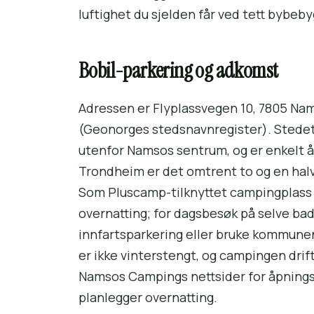
luftighet du sjelden får ved tett byb­eb
Bobil-parkering og adkomst
Adressen er Flyplassvegen 10, 7805 Nam
(Geonorges stedsnavnregister). Stedet
utenfor Namsos sentrum, og er enkelt å f
Trondheim er det omtrent to og en halv 
Som Pluscamp-tilknyttet campingplass 
overnatting; for dagsbesøk på selve ba
innfartsparkering eller bruke kommunen
er ikke vinterstengt, og campingen drift
Namsos Campings nettsider for åpningsti
planlegger overnatting.