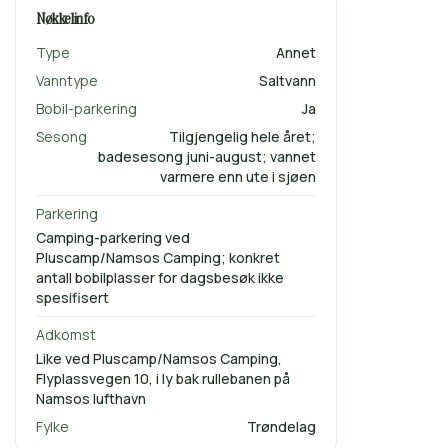
Nøkkelinfo
Type
Annet
Vanntype
Saltvann
Bobil-parkering
Ja
Sesong
Tilgjengelig hele året;
badesesong juni-august; vannet
varmere enn ute i sjøen
Parkering
Camping-parkering ved
Pluscamp/Namsos Camping; konkret
antall bobilplasser for dagsbesøk ikke
spesifisert
Adkomst
Like ved Pluscamp/Namsos Camping,
Flyplassvegen 10, i ly bak rullebanen på
Namsos lufthavn
Fylke
Trøndelag