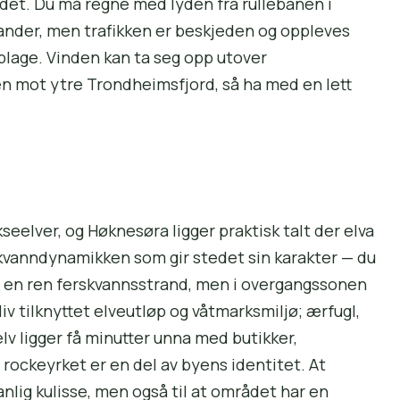
det. Du må regne med lyden fra rullebanen i
ander, men trafikken er beskjeden og oppleves
 plage. Vinden kan ta seg opp utover
 mot ytre Trondheims­fjord, så ha med en lett
eelver, og Høknesøra ligger praktisk talt der elva
vann­dynamikken som gir stedet sin karakter — du
 i en ren ferskvanns­strand, men i overgangs­sonen
iv tilknyttet elveutløp og våtmarks­miljø; ærfugl,
lv ligger få minutter unna med butikker,
 rockeyrket er en del av byens identitet. At
anlig kulisse, men også til at området har en