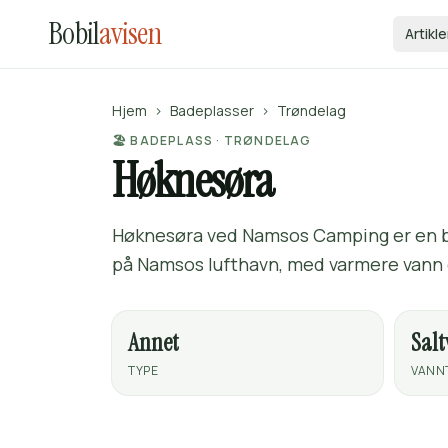
Bobil
avisen
Artikle
Hjem
›
Badeplasser
›
Trøndelag
🏖️ BADEPLASS · TRØNDELAG
Høknesøra
Høknesøra ved Namsos Camping er en ba
på Namsos lufthavn, med varmere vann e
Annet
Sal
TYPE
VANN