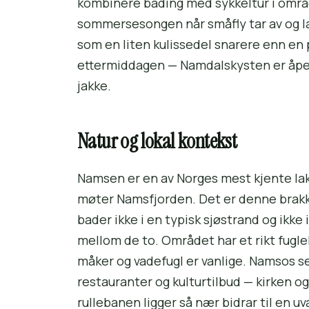
kombinere bading med sykkel­tur i områ
sommer­sesongen når småfly tar av og l
som en liten kulisse­del snarere enn en
ettermiddagen — Namdalskysten er åpen
jakke.
Natur og lokal kontekst
Namsen er en av Norges mest kjente laks
møter Namsfjorden. Det er denne brakk
bader ikke i en typisk sjøstrand og ikke
mellom de to. Området har et rikt fuglel
måker og vadefugl er vanlige. Namsos se
restauranter og kulturtilbud — kirken og
rullebanen ligger så nær bidrar til en uv