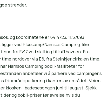
ygde strender.
sos, og koordinatene er 64.4723, 11.57893
 ligger ved Pluscamp/Namsos Camping, like
inne fra Fv17 ved skilting til lufthavnen. Fra
time nordover via E6, fra Steinkjer cirka én time.
har Namsos Camping bobil-fasiliteter for
destranden anbefaler vi å parkere ved campingens
s friområde­parkering i kanten av området. Veien
er kiosken i badesesongen juni til august. Sjekk
der og bobil-priser før avreise hvis du