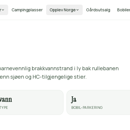
r
Campingplasser
Opplev Norge
Gårdsutsalg
Bobile
rnevennlig brakkvannstrand i ly bak rullebanen
nn sjøen og HC-tilgjengelige stier.
tvann
Ja
TYPE
BOBIL-PARKERING