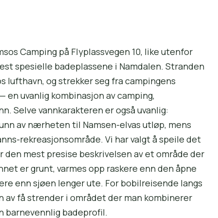
sos Camping på Flyplassvegen 10, like utenfor
est spesielle badeplassene i Namdalen. Stranden
os lufthavn, og strekker seg fra campingens
 en uvanlig kombinasjon av camping,
ann. Selve vann­karakteren er også uvanlig:
unn av nærheten til Namsen-elvas utløp, mens
nns-rekreasjonsområde. Vi har valgt å speile det
r den mest presise beskrivelsen av et område der
annet er grunt, varmes opp raskere enn den åpne
re enn sjøen lenger ute. For bobilreisende langs
 av få strender i området der man kombinerer
n barnevennlig badeprofil.