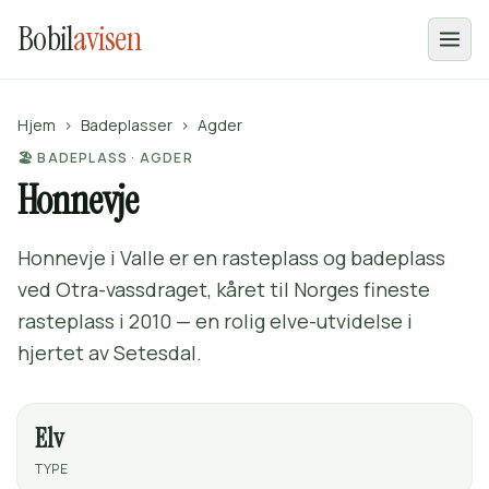
Bobil
avisen
Hjem
›
Badeplasser
›
Agder
🏖️ BADEPLASS · AGDER
Honnevje
Honnevje i Valle er en rasteplass og badeplass
ved Otra-vassdraget, kåret til Norges fineste
rasteplass i 2010 — en rolig elve-utvidelse i
hjertet av Setesdal.
Elv
TYPE