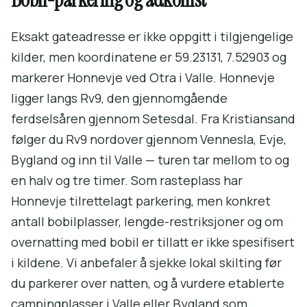
Eksakt gateadresse er ikke oppgitt i tilgjengelige
kilder, men koordinatene er 59.23131, 7.52903 og
markerer Honnevje ved Otra i Valle. Honnevje
ligger langs Rv9, den gjennomgående
ferdselsåren gjennom Setesdal. Fra Kristiansand
følger du Rv9 nordover gjennom Vennesla, Evje,
Bygland og inn til Valle — turen tar mellom to og
en halv og tre timer. Som rasteplass har
Honnevje tilrettelagt parkering, men konkret
antall bobilplasser, lengde-restriksjoner og om
overnatting med bobil er tillatt er ikke spesifisert
i kildene. Vi anbefaler å sjekke lokal skilting før
du parkerer over natten, og å vurdere etablerte
campingplasser i Valle eller Bygland som