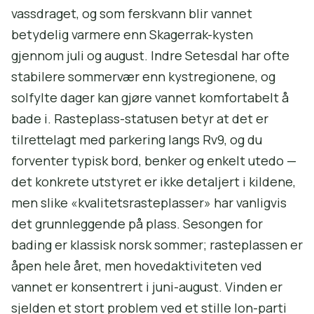
vassdraget, og som ferskvann blir vannet
betydelig varmere enn Skagerrak-kysten
gjennom juli og august. Indre Setesdal har ofte
stabilere sommervær enn kystregionene, og
solfylte dager kan gjøre vannet komfortabelt å
bade i. Rasteplass-statusen betyr at det er
tilrettelagt med parkering langs Rv9, og du
forventer typisk bord, benker og enkelt utedo —
det konkrete utstyret er ikke detaljert i kildene,
men slike «kvalitetsrasteplasser» har vanligvis
det grunnleggende på plass. Sesongen for
bading er klassisk norsk sommer; rasteplassen er
åpen hele året, men hovedaktiviteten ved
vannet er konsentrert i juni-august. Vinden er
sjelden et stort problem ved et stille lon-parti