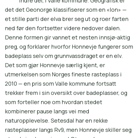
indre del, i Valle kommune. Geografisk er
det det Geonorge klassifiserer som en «lon» —
et stille parti der elva brer seg ut og roer farten
ned før den fortsetter videre nedover dalen.
Denne formen gir vannet et nesten innsjø-aktig
preg, og forklarer hvorfor Honnevje fungerer som
badeplass selv om grunnvassdraget er en elv.
Det som gjør Honnevje særlig kjent, er
utmerkelsen som Norges fineste rasteplass i
2010 — en pris som Valle kommune fortsatt
trekker frem i sin oversikt over badeplasser, og
som forteller noe om hvordan stedet
kombinerer pause langs vei med
naturopplevelse. Setesdal har en rekke
rasteplasser langs Rv9, men Honnevje skiller seg