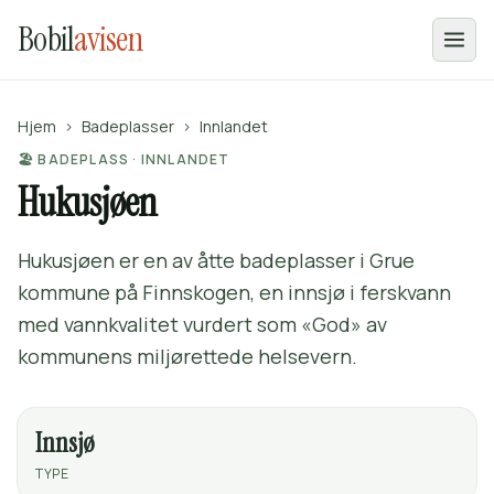
Bobil
avisen
Hjem
›
Badeplasser
›
Innlandet
🏖️ BADEPLASS · INNLANDET
Hukusjøen
Hukusjøen er en av åtte badeplasser i Grue
kommune på Finnskogen, en innsjø i ferskvann
med vannkvalitet vurdert som «God» av
kommunens miljørettede helsevern.
Innsjø
TYPE