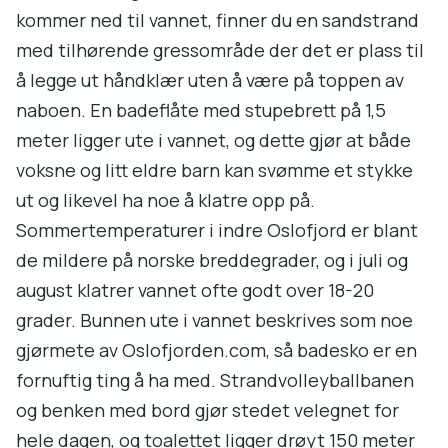
kommer ned til vannet, finner du en sandstrand
med tilhørende gressområde der det er plass til
å legge ut håndklær uten å være på toppen av
naboen. En badeflåte med stupebrett på 1,5
meter ligger ute i vannet, og dette gjør at både
voksne og litt eldre barn kan svømme et stykke
ut og likevel ha noe å klatre opp på.
Sommertemperaturer i indre Oslofjord er blant
de mildere på norske breddegrader, og i juli og
august klatrer vannet ofte godt over 18-20
grader. Bunnen ute i vannet beskrives som noe
gjørmete av Oslofjorden.com, så badesko er en
fornuftig ting å ha med. Strandvolleyballbanen
og benken med bord gjør stedet velegnet for
hele dagen, og toalettet ligger drøyt 150 meter