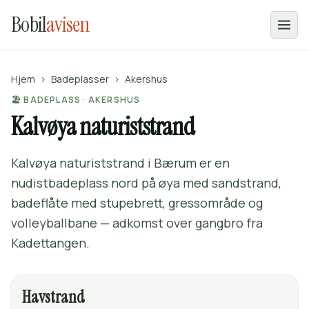
Bobil
avisen
Hjem
›
Badeplasser
›
Akershus
🏖️ BADEPLASS · AKERSHUS
Kalvøya naturiststrand
Kalvøya naturiststrand i Bærum er en
nudistbadeplass nord på øya med sandstrand,
badeflåte med stupebrett, gressområde og
volleyballbane — adkomst over gangbro fra
Kadettangen.
Havstrand