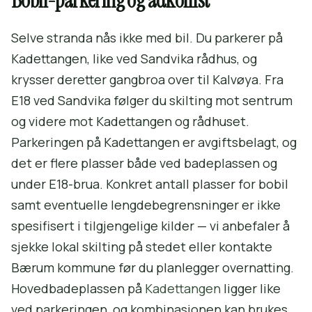
Bobil-parkering og adkomst
Selve stranda nås ikke med bil. Du parkerer på
Kadettangen, like ved Sandvika rådhus, og
krysser deretter gangbroa over til Kalvøya. Fra
E18 ved Sandvika følger du skilting mot sentrum
og videre mot Kadettangen og rådhuset.
Parkeringen på Kadettangen er avgiftsbelagt, og
det er flere plasser både ved badeplassen og
under E18-brua. Konkret antall plasser for bobil
samt eventuelle lengdebegrensninger er ikke
spesifisert i tilgjengelige kilder — vi anbefaler å
sjekke lokal skilting på stedet eller kontakte
Bærum kommune før du planlegger overnatting.
Hovedbadeplassen på
Kadettangen
ligger like
ved parkeringen, og kombinasjonen kan brukes