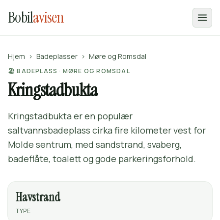
Bobil
avisen
Hjem
›
Badeplasser
›
Møre og Romsdal
🏖️ BADEPLASS · MØRE OG ROMSDAL
Kringstadbukta
Kringstadbukta er en populær
saltvannsbadeplass cirka fire kilometer vest for
Molde sentrum, med sandstrand, svaberg,
badeflåte, toalett og gode parkeringsforhold.
Havstrand
TYPE