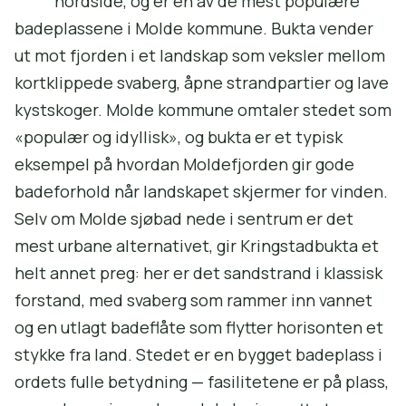
nordside, og er en av de mest populære
badeplassene i Molde kommune. Bukta vender
ut mot fjorden i et landskap som veksler mellom
kortklippede svaberg, åpne strandpartier og lave
kystskoger. Molde kommune omtaler stedet som
«populær og idyllisk», og bukta er et typisk
eksempel på hvordan Moldefjorden gir gode
badeforhold når landskapet skjermer for vinden.
Selv om Molde sjøbad nede i sentrum er det
mest urbane alternativet, gir Kringstadbukta et
helt annet preg: her er det sandstrand i klassisk
forstand, med svaberg som rammer inn vannet
og en utlagt badeflåte som flytter horisonten et
stykke fra land. Stedet er en bygget badeplass i
ordets fulle betydning — fasilitetene er på plass,