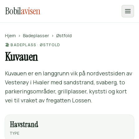
Bobil
avisen
Hjem
›
Badeplasser
›
Østfold
🏖️ BADEPLASS · ØSTFOLD
Kuvauen
Kuvauen er en langgrunn vik på nordvestsiden av
Vesterøy i Hvaler med sandstrand, svaberg, to
parkeringsområder, grillplasser, kyststi og kort
vei til vraket av fregatten Lossen.
Havstrand
TYPE