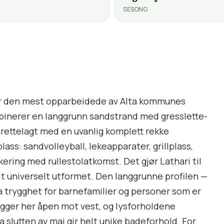
SESONG
g er den mest opparbeidede av Alta kommunes
binerer en langgrunn sandstrand med gresslette-
lrettelagt med en uvanlig komplett rekke
lass: sandvolleyball, lekeapparater, grillplass,
ering med rullestolatkomst. Det gjør Lathari til
elt universelt utformet. Den langgrunne profilen —
ra trygghet for barnefamilier og personer som er
 ligger her åpen mot vest, og lysforholdene
lutten av mai gir helt unike badeforhold. For