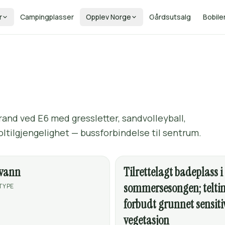
r
Campingplasser
Opplev Norge
Gårdsutsalg
Bobile
rand ved E6 med gressletter, sandvolleyball,
oltilgjengelighet — bussforbindelse til sentrum.
tvann
Tilrettelagt badeplass i
sommersesongen; telti
TYPE
forbudt grunnet sensiti
vegetasjon