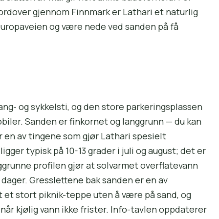
ordover gjennom Finnmark er Lathari et naturlig
 Europaveien og være nede ved sanden på få
ang- og sykkelsti, og den store parkeringsplassen
bobiler. Sanden er finkornet og langgrunn — du kan
er en av tingene som gjør Lathari spesielt
igger typisk på 10-13 grader i juli og august; det er
ggrunne profilen gjør at solvarmet overflatevann
 dager. Gresslettene bak sanden er en av
 et stort piknik-teppe uten å være på sand, og
når kjølig vann ikke frister. Info-tavlen oppdaterer