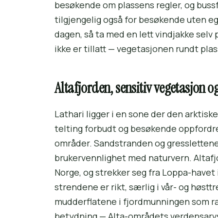
besøkende om plassens regler, og bussfo
tilgjengelig også for besøkende uten eg
dagen, så ta med en lett vindjakke selv
ikke er tillatt — vegetasjonen rundt pla
Altafjorden, sensitiv vegetasjon o
Lathari ligger i en sone der den arktisk
telting forbudt og besøkende oppfordre
områder. Sandstranden og gresslettene 
brukervennlighet med naturvern. Altafjo
Norge, og strekker seg fra Loppa-havet 
strendene er rikt, særlig i vår- og høst
mudderflatene i fjordmunningen som ra
betydning — Alta-områdets verdensarvsk