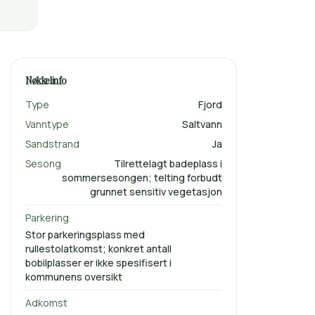
Nøkkelinfo
Type
Fjord
Vanntype
Saltvann
Sandstrand
Ja
Sesong
Tilrettelagt badeplass i
sommersesongen; telting forbudt
grunnet sensitiv vegetasjon
Parkering
Stor parkeringsplass med
rullestolatkomst; konkret antall
bobilplasser er ikke spesifisert i
kommunens oversikt
Adkomst