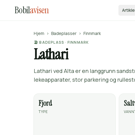
Bobil
avisen
Artikle
Hjem
›
Badeplasser
›
Finnmark
🏖️ BADEPLASS · FINNMARK
Lathari
Lathari ved Alta er en langgrunn sandst
lekeapparater, stor parkering og rullest
Fjord
Sal
TYPE
VANN