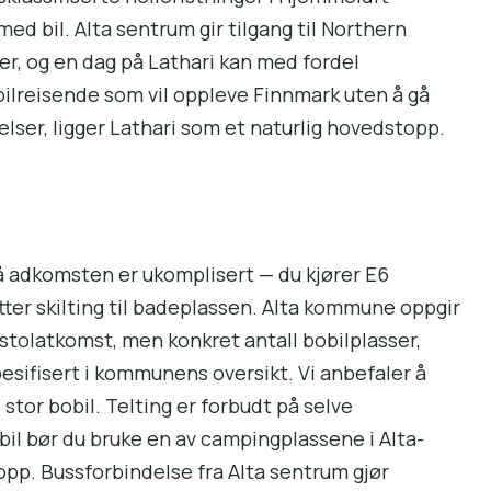
ed bil. Alta sentrum gir tilgang til Northern
er, og en dag på Lathari kan med fordel
ilreisende som vil oppleve Finnmark uten å gå
elser, ligger Lathari som et naturlig hovedstopp.
 så adkomsten er ukomplisert — du kjører E6
tter skilting til badeplassen. Alta kommune oppgir
estolatkomst, men konkret antall bobilplasser,
pesifisert i kommunens oversikt. Vi anbefaler å
 stor bobil. Telting er forbudt på selve
il bør du bruke en av campingplassene i Alta-
pp. Bussforbindelse fra Alta sentrum gjør