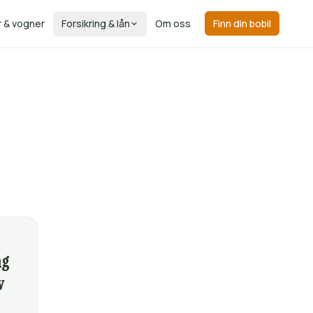
r & vogner
Forsikring & lån
Om oss
Finn din bobil
ng
v