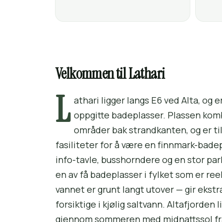
Velkommen til Lathari
L
athari ligger langs E6 ved Alta, o
oppgitte badeplasser. Plassen kom
områder bak strandkanten, og er ti
fasiliteter for å være en finnmark-badep
info-tavle, busshorndere og en stor park
en av få badeplasser i fylket som er re
vannet er grunt langt utover — gir ekst
forsiktige i kjølig saltvann. Altafjorden
gjennom sommeren med midnattssol fra s