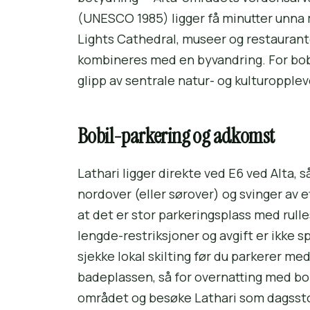
(UNESCO 1985) ligger få minutter unna m
Lights Cathedral, museer og restaurant
kombineres med en byvandring. For bob
glipp av sentrale natur- og kulturopplev
Bobil-parkering og adkomst
Lathari ligger direkte ved E6 ved Alta,
nordover (eller sørover) og svinger av e
at det er stor parkeringsplass med rull
lengde-restriksjoner og avgift er ikke s
sjekke lokal skilting før du parkerer med
badeplassen, så for overnatting med bob
området og besøke Lathari som dagssto