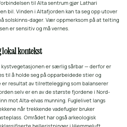
rbindelsen til Alta sentrum gjør Lathari
en bil. Vinden i Altafjorden kan ta seg opp utover
 på solskinns-dager. Vær oppmerksom på at telting
ssen er sensitiv og må vernes.
g lokal kontekst
e kystvegetasjonen er særlig sårbar — derfor er
s til å holde seg på opparbeidede stier og
er resultat av tilrettelegging som balanserer
rden selv er en av de største fjordene i Nord-
inn mot Alta-elvas munning. Fuglelivet langs
trekkene når trekkende vadefugler bruker
steplass. Området har også arkeologisk
lassifiserte helleristninger i Hjemmeluft