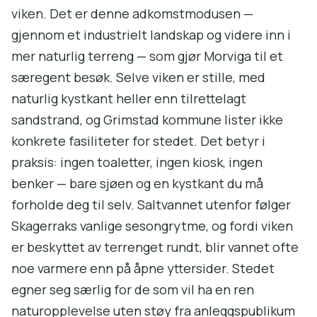
viken. Det er denne adkomstmodusen —
gjennom et industrielt landskap og videre inn i
mer naturlig terreng — som gjør Morviga til et
særegent besøk. Selve viken er stille, med
naturlig kystkant heller enn tilrettelagt
sandstrand, og Grimstad kommune lister ikke
konkrete fasiliteter for stedet. Det betyr i
praksis: ingen toaletter, ingen kiosk, ingen
benker — bare sjøen og en kystkant du må
forholde deg til selv. Saltvannet utenfor følger
Skagerraks vanlige sesongrytme, og fordi viken
er beskyttet av terrenget rundt, blir vannet ofte
noe varmere enn på åpne yttersider. Stedet
egner seg særlig for de som vil ha en ren
naturopplevelse uten støy fra anleggspublikum