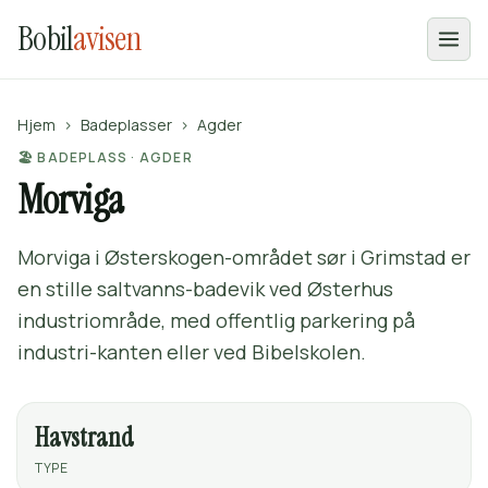
Bobil
avisen
Hjem
›
Badeplasser
›
Agder
🏖️ BADEPLASS · AGDER
Morviga
Morviga i Østerskogen-området sør i Grimstad er
en stille saltvanns-badevik ved Østerhus
industriområde, med offentlig parkering på
industri-kanten eller ved Bibelskolen.
Havstrand
TYPE