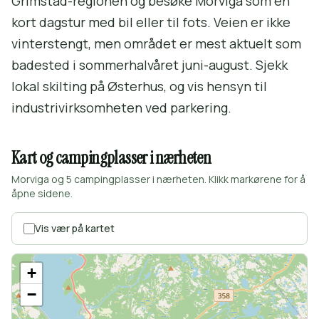
Grimstad-regionen og besøke Morviga som en
kort dagstur med bil eller til fots. Veien er ikke
vinterstengt, men området er mest aktuelt som
badested i sommerhalvåret juni-august. Sjekk
lokal skilting på Østerhus, og vis hensyn til
industrivirksomheten ved parkering.
Kart og campingplasser i nærheten
Morviga og 5 campingplasser i nærheten. Klikk markørene for å
åpne sidene.
Vis vær på kartet
+
−