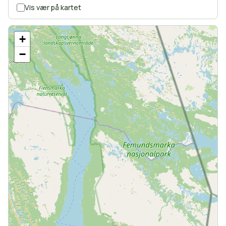
Vis vær på kartet
+
−