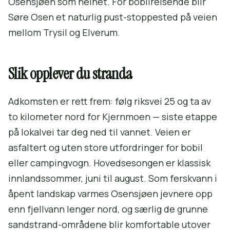
Osensjøen som helhet. For bobilreisende blir
Søre Osen et naturlig pust-stoppested på veien
mellom Trysil og Elverum.
Slik opplever du stranda
Adkomsten er rett frem: følg riksvei 25 og ta av
to kilometer nord for Kjernmoen — siste etappe
på lokalvei tar deg ned til vannet. Veien er
asfaltert og uten store utfordringer for bobil
eller campingvogn. Hovedsesongen er klassisk
innlandssommer, juni til august. Som ferskvann i
åpent landskap varmes Osensjøen jevnere opp
enn fjellvann lenger nord, og særlig de grunne
sandstrand-områdene blir komfortable utover