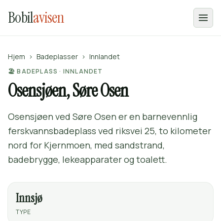
Bobil
avisen
Hjem
›
Badeplasser
›
Innlandet
🏖️ BADEPLASS · INNLANDET
Osensjøen, Søre Osen
Osensjøen ved Søre Osen er en barnevennlig
ferskvannsbadeplass ved riksvei 25, to kilometer
nord for Kjernmoen, med sandstrand,
badebrygge, lekeapparater og toalett.
Innsjø
TYPE