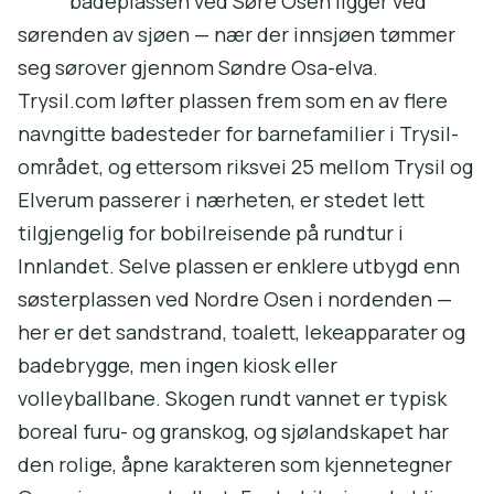
badeplassen ved Søre Osen ligger ved
sørenden av sjøen — nær der innsjøen tømmer
seg sørover gjennom Søndre Osa-elva.
Trysil.com løfter plassen frem som en av flere
navngitte badesteder for barnefamilier i Trysil-
området, og ettersom riksvei 25 mellom Trysil og
Elverum passerer i nærheten, er stedet lett
tilgjengelig for bobilreisende på rundtur i
Innlandet. Selve plassen er enklere utbygd enn
søsterplassen ved Nordre Osen i nordenden —
her er det sandstrand, toalett, lekeapparater og
badebrygge, men ingen kiosk eller
volleyballbane. Skogen rundt vannet er typisk
boreal furu- og granskog, og sjølandskapet har
den rolige, åpne karakteren som kjennetegner