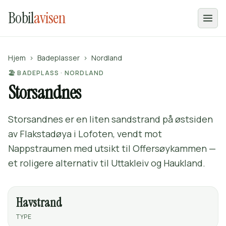
Bobil
avisen
Hjem
›
Badeplasser
›
Nordland
🏖️ BADEPLASS · NORDLAND
Storsandnes
Storsandnes er en liten sandstrand på østsiden
av Flakstadøya i Lofoten, vendt mot
Nappstraumen med utsikt til Offersøykammen —
et roligere alternativ til Uttakleiv og Haukland.
Havstrand
TYPE