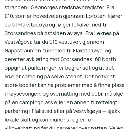
stranden i Geonorges stedsnavnregister. Fra
E10, som er hovedveien gjennom Lofoten, kjører
du til Flakstadøya og følger lokalvei ned til
Storsandnes på østsiden av øya. Fra Leknes på
Vestvågøya tar du E10 vestover, gjennom
Nappstraumen-tunnelen til Flakstadøya, og
deretter avkjøring mot Storsandnes. 68 North
oppgir at parkeringen er begrenset og at det
ikke er camping på selve stedet. Det betyr at
store bobiler kan ha problemer med å finne plass
i høysesongen, og overnatting med bobil må skje
på en campingplass eller en annen tilrettelagt
parkering i Flakstad eller på Vestvågøya — sjekk
lokale skilt og kommunens regler for
villovernatting før du parkerer over natten. Veien