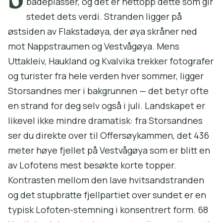
badeplasser, og det er nettopp dette som gir
stedet dets verdi. Stranden ligger på
østsiden av Flakstadøya, der øya skråner ned
mot Nappstraumen og Vestvågøya. Mens
Uttakleiv, Haukland og Kvalvika trekker fotografer
og turister fra hele verden hver sommer, ligger
Storsandnes mer i bakgrunnen — det betyr ofte
en strand for deg selv også i juli. Landskapet er
likevel ikke mindre dramatisk: fra Storsandnes
ser du direkte over til Offersøykammen, det 436
meter høye fjellet på Vestvågøya som er blitt en
av Lofotens mest besøkte korte topper.
Kontrasten mellom den lave hvitsandstranden
og det stupbratte fjellpartiet over sundet er en
typisk Lofoten-stemning i konsentrert form. 68