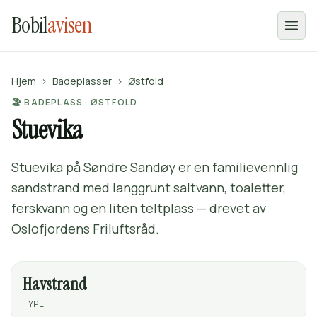
Bobil
avisen
Hjem
›
Badeplasser
›
Østfold
🏖️ BADEPLASS · ØSTFOLD
Stuevika
Stuevika på Søndre Sandøy er en familievennlig
sandstrand med langgrunt saltvann, toaletter,
ferskvann og en liten teltplass — drevet av
Oslofjordens Friluftsråd.
Havstrand
TYPE