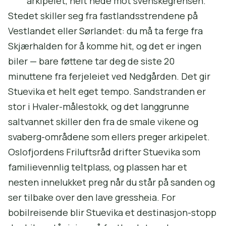
arkipelet, helt nede mot svenskegrensen.
Stedet skiller seg fra fastlandsstrendene på
Vestlandet eller Sørlandet: du må ta ferge fra
Skjærhalden for å komme hit, og det er ingen
biler — bare føttene tar deg de siste 20
minuttene fra ferjeleiet ved Nedgården. Det gir
Stuevika et helt eget tempo. Sandstranden er
stor i Hvaler-målestokk, og det langgrunne
saltvannet skiller den fra de smale vikene og
svaberg-områdene som ellers preger arkipelet.
Oslofjordens Friluftsråd drifter Stuevika som
familievennlig teltplass, og plassen har et
nesten innelukket preg når du står på sanden og
ser tilbake over den lave gressheia. For
bobilreisende blir Stuevika et destinasjon-stopp