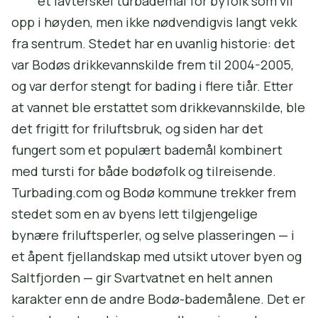
et lavterskel turbademål for byfolk som vil
opp i høyden, men ikke nødvendigvis langt vekk
fra sentrum. Stedet har en uvanlig historie: det
var Bodøs drikkevannskilde frem til 2004-2005,
og var derfor stengt for bading i flere tiår. Etter
at vannet ble erstattet som drikkevannskilde, ble
det frigitt for friluftsbruk, og siden har det
fungert som et populært bademål kombinert
med tursti for både bodøfolk og tilreisende.
Turbading.com og Bodø kommune trekker frem
stedet som en av byens lett tilgjengelige
bynære friluftsperler, og selve plasseringen — i
et åpent fjellandskap med utsikt utover byen og
Saltfjorden — gir Svartvatnet en helt annen
karakter enn de andre Bodø-bademålene. Det er