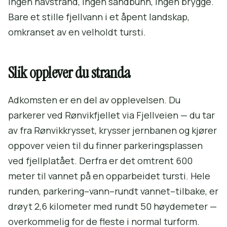
ingen havstrand, ingen sandbunn, ingen brygge.
Bare et stille fjellvann i et åpent landskap,
omkranset av en velholdt tursti.
Slik opplever du stranda
Adkomsten er en del av opplevelsen. Du
parkerer ved Rønvikfjellet via Fjellveien — du tar
av fra Rønvikkrysset, krysser jernbanen og kjører
oppover veien til du finner parkeringsplassen
ved fjellplatået. Derfra er det omtrent 600
meter til vannet på en opparbeidet tursti. Hele
runden, parkering–vann–rundt vannet–tilbake, er
drøyt 2,6 kilometer med rundt 50 høydemeter —
overkommelig for de fleste i normal turform.