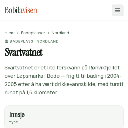
Bobil
avisen
Hjem
›
Badeplasser
›
Nordland
🏖️ BADEPLASS · NORDLAND
Svartvatnet
Svartvatnet er et lite ferskvann på Rønvikfjellet
over Løpsmarka i Bodø — frigitt til bading i 2004-
2005 etter å ha vært drikkevannskilde, med tursti
rundt på 1,6 kilometer.
Innsjø
TYPE