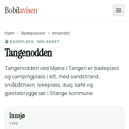
Bobil
avisen
Hjem
›
Badeplasser
›
Innlandet
🏖️ BADEPLASS · INNLANDET
Tangenodden
Tangenodden ved Mjøsa i Tangen er badeplass
og campingplass i ett, med sandstrand,
småbåthavn, lekeplass, dusj, kafé og
gjestebrygge sør i Stange kommune.
Innsjø
TYPE