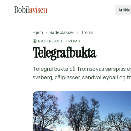
Bobil
avisen
Artikle
Hjem
›
Badeplasser
›
Troms
🏖️ BADEPLASS · TROMS
Telegrafbukta
Telegrafbukta på Tromsøyas sørspiss 
svaberg, bålplasser, sandvolleyball og 