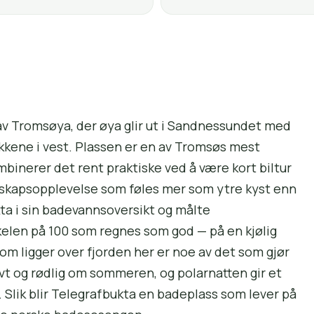
av Tromsøya, der øya glir ut i Sandnessundet med
kkene i vest. Plassen er en av Tromsøs mest
binerer det rent praktiske ved å være kort biltur
dskapsopplevelse som føles mer som ytre kyst enn
a i sin badevannsoversikt og målte
kelen på 100 som regnes som god — på en kjølig
om ligger over fjorden her er noe av det som gjør
vt og rødlig om sommeren, og polarnatten gir et
 Slik blir Telegrafbukta en badeplass som lever på