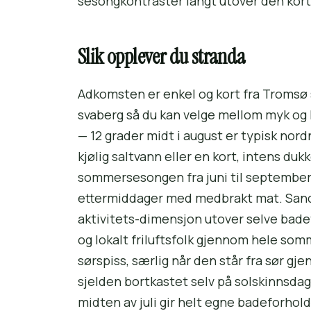
sesongkontraster langt utover den kor
Slik opplever du stranda
Adkomsten er enkel og kort fra Tromsø
svaberg så du kan velge mellom myk og 
— 12 grader midt i august er typisk nor
kjølig saltvann eller en kort, intens duk
sommersesongen fra juni til september,
ettermiddager med medbrakt mat. Sandv
aktivitets-dimensjon utover selve badet,
og lokalt friluftsfolk gjennom hele so
sørspiss, særlig når den står fra sør g
sjelden bortkastet selv på solskinnsdage
midten av juli gir helt egne badeforhol