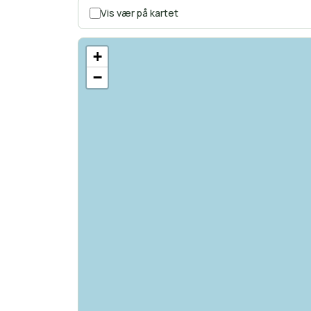
Vis vær på kartet
+
−