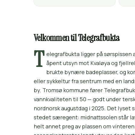
Velkommen til Telegrafbukta
T
elegrafbukta ligger på sørspissen 
åpent utsyn mot Kvaløya og fjellre
brukte bynære badeplasser, og kom
eller sykkeltur fra sentrum med en lan
by. Tromsø kommune fører Telegrafbukt
vannkvaliteten til 50 — godt under ters
nordnorsk augustdag i 2025. Det lyset s
stedet særegent: midnattssolen står la
helt annet preg av plassen om vinteren.