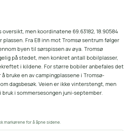
s oversikt, men koordinatene 69.63182, 18.90584
 plassen. Fra E8 inn mot Tromsø sentrum følger
gjennom byen til sørspissen av øya. Tromsø
elig på stedet, men konkret antall bobilplasser,
ekreftet i kildene. For større bobiler anbefales det
ller å bruke en av campingplassene i Tromsø-
 som dagsbesøk. Veien er ikke vinterstengt, men
t i bruk i sommersesongen juni-september.
kk markørene for å åpne sidene.