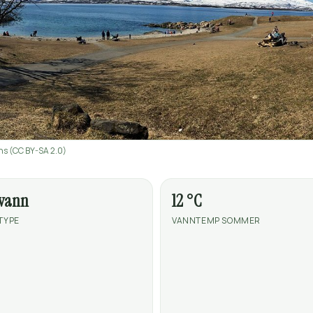
ns (CC BY-SA 2.0)
tvann
12 °C
TYPE
VANNTEMP SOMMER