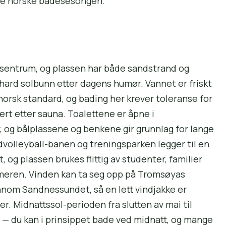
te norske badesesongen.
 sentrum, og plassen har både sandstrand og
hard solbunn etter dagens humør. Vannet er friskt
dnorsk standard, og bading her krever toleranse for
kert etter sauna. Toalettene er åpne i
 og bålplassene og benkene gir grunnlag for lange
olleyball-banen og treningsparken legger til en
 og plassen brukes flittig av studenter, familier
mmeren. Vinden kan ta seg opp på Tromsøyas
jennom Sandnessundet, så en lett vindjakke er
r. Midnattssol-perioden fra slutten av mai til
d — du kan i prinsippet bade ved midnatt, og mange