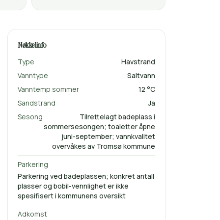
Nøkkelinfo
Type
Havstrand
Vanntype
Saltvann
Vanntemp sommer
12 °C
Sandstrand
Ja
Sesong
Tilrettelagt badeplass i
sommersesongen; toaletter åpne
juni-september; vannkvalitet
overvåkes av Tromsø kommune
Parkering
Parkering ved badeplassen; konkret antall
plasser og bobil-vennlighet er ikke
spesifisert i kommunens oversikt
Adkomst