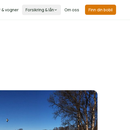
r & vogner
Forsikring & lån
Om oss
Finn din bobil