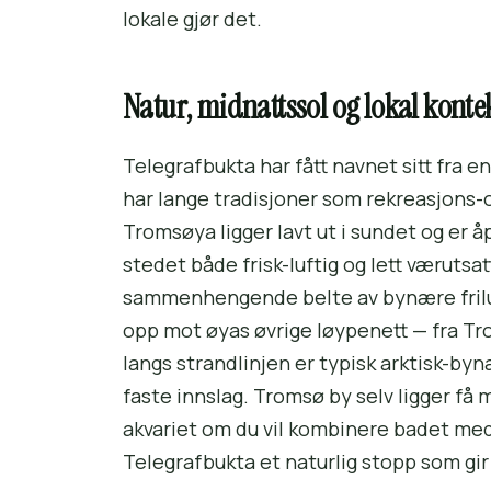
lokale gjør det.
Natur, midnattssol og lokal konte
Telegrafbukta har fått navnet sitt fra 
har lange tradisjoner som rekreasjons-
Tromsøya ligger lavt ut i sundet og er åp
stedet både frisk-luftig og lett væruts
sammenhengende belte av bynære friluf
opp mot øyas øvrige løypenett — fra Trom
langs strandlinjen er typisk arktisk-b
faste innslag. Tromsø by selv ligger få 
akvariet om du vil kombinere badet med 
Telegrafbukta et naturlig stopp som gir 