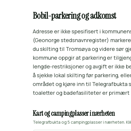
Bobil-parkering og adkomst
Adresse er ikke spesifisert i kommunen
(Geonorge stedsnavnregister) markerer
du skilting til Tromsøya og videre sør 
kommune oppgir at parkering er tilgjeng
lengde-restriksjoner og avgift er ikke b
å sjekke lokal skilting før parkering, e
området og kjøre inn til Telegrafbukta
toaletter og badefasiliteter er primær
Kart og campingplasser i nærheten
Telegrafbukta og 5 campingplasser i nærheten. Kli