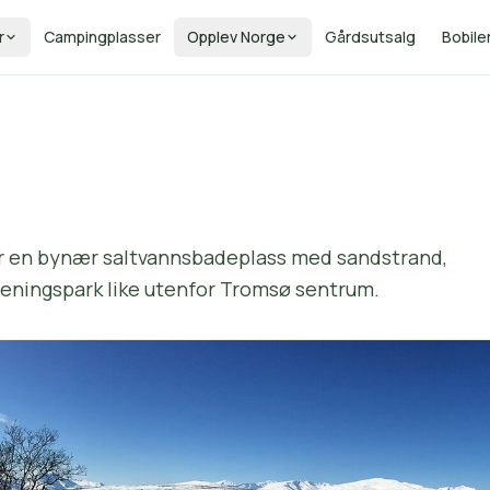
r
Campingplasser
Opplev Norge
Gårdsutsalg
Bobile
er en bynær saltvannsbadeplass med sandstrand,
treningspark like utenfor Tromsø sentrum.