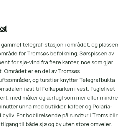
kst
en gammel telegraf-stasjon i området, og plassen
område for Tromsøs befolkning. Sørspissen av
ent for sjø-vind fra flere kanter, noe som gjør
att. Området er en del av Tromsøs
tsområder, og turstier knytter Telegrafbukta
sdalen i øst til Folkeparken i vest. Fuglelivet
ynært, med måker og ærfugl som mer eller mindre
minutter unna med butikker, kafeer og Polaria-
byliv. For bobilreisende på rundtur i Troms blir
tilgang til både sjø og by uten store omveier.