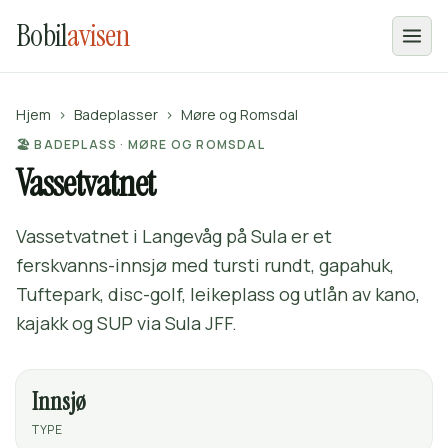
Bobil
avisen
Hjem
›
Badeplasser
›
Møre og Romsdal
🏖️ BADEPLASS · MØRE OG ROMSDAL
Vassetvatnet
Vassetvatnet i Langevåg på Sula er et
ferskvanns-innsjø med tursti rundt, gapahuk,
Tuftepark, disc-golf, leikeplass og utlån av kano,
kajakk og SUP via Sula JFF.
Innsjø
TYPE