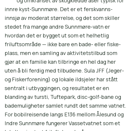
og omkranset av skogkledde åser typisk for
innre kyst-Sunnmøre. Det er et ferskvanns-
innsjø av moderat størrelse, og det som skiller
stedet fra mange andre Sunnmøre-vatn er
hvordan det er bygget ut som et helhetlig
friluftsområde — ikke bare en bade- eller fiske-
plass, men en samling av aktivitetstilbud som
gjør at en familie kan tilbringe en hel dag her
uten å bli ferdig med tilbudene. Sula JFF (Jeger-
og Fiskerforening) og lokale ildsjeler har stått
sentralt i utbyggingen, og resultatet er en
blanding av tursti, Tuftepark, disc-golf-bane og
bademuligheter samlet rundt det samme vatnet.
For bobilreisende langs E136 mellom Ålesund og
Indre Sunnmøre fungerer Vassetvatnet som et