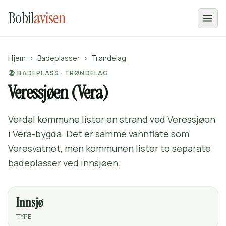
Bobil
avisen
Hjem
›
Badeplasser
›
Trøndelag
🏖️ BADEPLASS · TRØNDELAG
Veressjøen (Vera)
Verdal kommune lister en strand ved Veressjøen
i Vera-bygda. Det er samme vannflate som
Veresvatnet, men kommunen lister to separate
badeplasser ved innsjøen.
Innsjø
TYPE