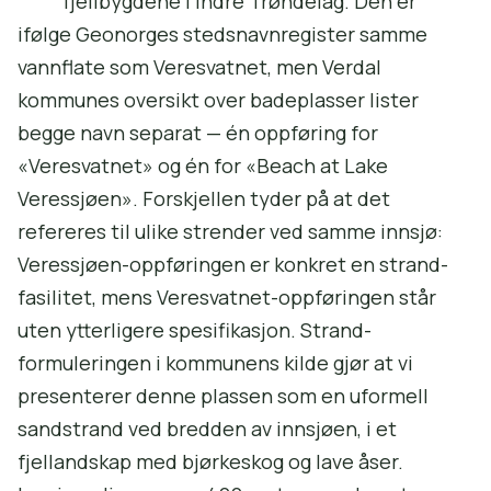
fjellbygdene i indre Trøndelag. Den er
ifølge Geonorges stedsnavnregister samme
vannflate som Veresvatnet, men Verdal
kommunes oversikt over badeplasser lister
begge navn separat — én oppføring for
«Veresvatnet» og én for «Beach at Lake
Veressjøen». Forskjellen tyder på at det
refereres til ulike strender ved samme innsjø:
Veressjøen-oppføringen er konkret en strand-
fasilitet, mens Veresvatnet-oppføringen står
uten ytterligere spesifikasjon. Strand-
formuleringen i kommunens kilde gjør at vi
presenterer denne plassen som en uformell
sandstrand ved bredden av innsjøen, i et
fjellandskap med bjørkeskog og lave åser.