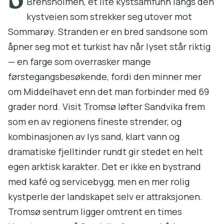
Brensholmen, et lite kystsamfunn langs den
kystveien som strekker seg utover mot
Sommarøy. Stranden er en bred sandsone som
åpner seg mot et turkist hav når lyset står riktig
— en farge som overrasker mange
førstegangsbesøkende, fordi den minner mer
om Middelhavet enn det man forbinder med 69
grader nord. Visit Tromsø løfter Sandvika frem
som en av regionens fineste strender, og
kombinasjonen av lys sand, klart vann og
dramatiske fjelltinder rundt gir stedet en helt
egen arktisk karakter. Det er ikke en bystrand
med kafé og servicebygg, men en mer rolig
kystperle der landskapet selv er attraksjonen.
Tromsø sentrum ligger omtrent en times