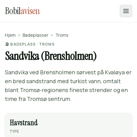
Bobil
avisen
Hjem
›
Badeplasser
›
Troms
🏖️ BADEPLASS · TROMS
Sandvika (Brensholmen)
Sandvika ved Brensholmen sørvest på Kvaløya er
en bred sandstrand med turkist vann, omtalt
blant Tromsø-regionens fineste strender og en
time fra Tromsø sentrum.
Havstrand
TYPE