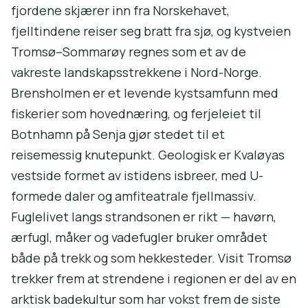
fjordene skjærer inn fra Norskehavet,
fjelltindene reiser seg bratt fra sjø, og kystveien
Tromsø–Sommarøy regnes som et av de
vakreste landskapsstrekkene i Nord-Norge.
Brensholmen er et levende kystsamfunn med
fiskerier som hovednæring, og ferjeleiet til
Botnhamn på Senja gjør stedet til et
reisemessig knutepunkt. Geologisk er Kvaløyas
vestside formet av istidens isbreer, med U-
formede daler og amfiteatrale fjellmassiv.
Fuglelivet langs strandsonen er rikt — havørn,
ærfugl, måker og vadefugler bruker området
både på trekk og som hekkesteder. Visit Tromsø
trekker frem at strendene i regionen er del av en
arktisk badekultur som har vokst frem de siste