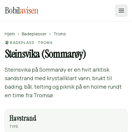
Bobil
avisen
Hjem
›
Badeplasser
›
Troms
🏖️ BADEPLASS · TROMS
Steinsvika (Sommarøy)
Steinsvika på Sommarøy er en hvit arktisk
sandstrand med krystallklart vann, brukt til
bading, bål, telting og piknik på en holme rundt
en time fra Tromsø.
Havstrand
TYPE