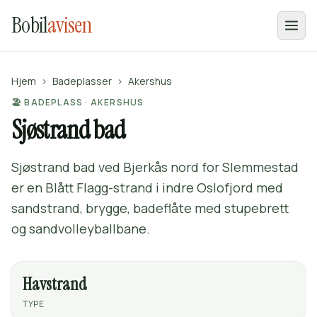
Bobil
avisen
Hjem
›
Badeplasser
›
Akershus
🏖️ BADEPLASS · AKERSHUS
Sjøstrand bad
Sjøstrand bad ved Bjerkås nord for Slemmestad
er en Blått Flagg-strand i indre Oslofjord med
sandstrand, brygge, badeflåte med stupebrett
og sandvolleyballbane.
Havstrand
TYPE