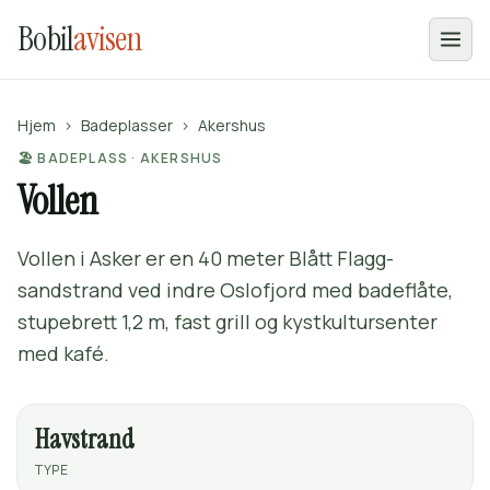
Bobil
avisen
Hjem
›
Badeplasser
›
Akershus
🏖️ BADEPLASS · AKERSHUS
Vollen
Vollen i Asker er en 40 meter Blått Flagg-
sandstrand ved indre Oslofjord med badeflåte,
stupebrett 1,2 m, fast grill og kystkultursenter
med kafé.
Havstrand
TYPE