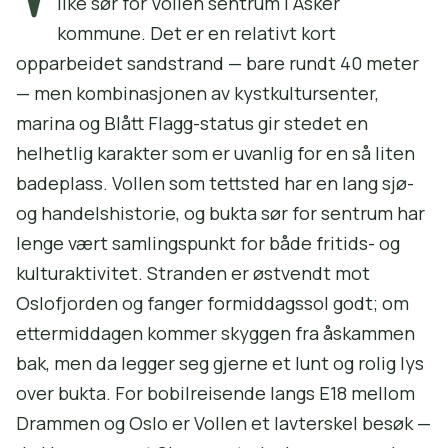
like sør for Vollen sentrum i Asker
kommune. Det er en relativt kort
opparbeidet sandstrand — bare rundt 40 meter
— men kombinasjonen av kystkultursenter,
marina og Blått Flagg-status gir stedet en
helhetlig karakter som er uvanlig for en så liten
badeplass. Vollen som tettsted har en lang sjø-
og handelshistorie, og bukta sør for sentrum har
lenge vært samlingspunkt for både fritids- og
kulturaktivitet. Stranden er østvendt mot
Oslofjorden og fanger formiddagssol godt; om
ettermiddagen kommer skyggen fra åskammen
bak, men da legger seg gjerne et lunt og rolig lys
over bukta. For bobilreisende langs E18 mellom
Drammen og Oslo er Vollen et lavterskel besøk —