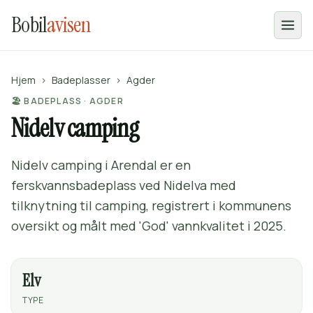
Bobil
avisen
Hjem
›
Badeplasser
›
Agder
🏖️ BADEPLASS · AGDER
Nidelv camping
Nidelv camping i Arendal er en
ferskvannsbadeplass ved Nidelva med
tilknytning til camping, registrert i kommunens
oversikt og målt med 'God' vannkvalitet i 2025.
Elv
TYPE