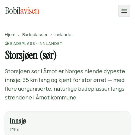
Bobil
avisen
Hjem
›
Badeplasser
›
Innlandet
🏖️ BADEPLASS · INNLANDET
Storsjøen (sør)
Storsjøen sør i Åmot er Norges niende dypeste
innsjø, 35 km lang og kjent for stor ørret — med
flere uorganiserte, naturlige badeplasser langs
strendene i Åmot kommune.
Innsjø
TYPE