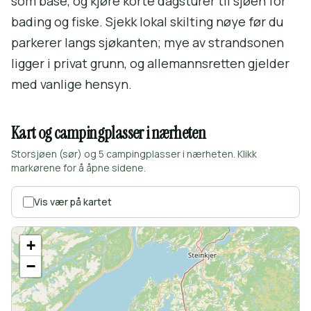
som base, og kjøre korte dagsturer til sjøen for
bading og fiske. Sjekk lokal skilting nøye før du
parkerer langs sjøkanten; mye av strandsonen
ligger i privat grunn, og allemannsretten gjelder
med vanlige hensyn.
Kart og campingplasser i nærheten
Storsjøen (sør) og 5 campingplasser i nærheten. Klikk
markørene for å åpne sidene.
Vis vær på kartet
+
−