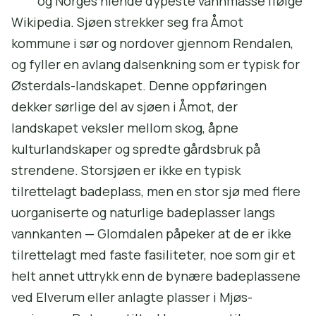
og Norges niende dypeste vannmasse ifølge
Wikipedia. Sjøen strekker seg fra Åmot
kommune i sør og nordover gjennom Rendalen,
og fyller en avlang dalsenkning som er typisk for
Østerdals-landskapet. Denne oppføringen
dekker sørlige del av sjøen i Åmot, der
landskapet veksler mellom skog, åpne
kulturlandskaper og spredte gårdsbruk på
strendene. Storsjøen er ikke en typisk
tilrettelagt badeplass, men en stor sjø med flere
uorganiserte og naturlige badeplasser langs
vannkanten — Glomdalen påpeker at de er ikke
tilrettelagt med faste fasiliteter, noe som gir et
helt annet uttrykk enn de bynære badeplassene
ved Elverum eller anlagte plasser i Mjøs-