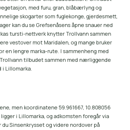
vegetasjon, med furu, gran, blåbærlyng og
minnelige skogarter som fuglekonge, gjerdesmett,
e dager kan du se Grefsenåsens åpne snauer ned
rkas tursti-nettverk knytter Trollvann sammen
dere vestover mot Maridalen, og mange bruker
for en lengre marka-rute. I sammenheng med
 Trollvann tilbudet sammen med nærliggende
 i Lillomarka.
ildene, men koordinatene 59.961667, 10.808056
ligger i Lillomarka, og adkomsten foregår via
r du Sinsenkrysset og videre nordover på