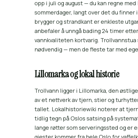
opp i juli og august — du kan regne me
sommerdager, langt over det du finner 
brygger og strandkant er enkleste utg
anbefaler å unngå bading 24 timer etter
vannkvaliteten kortvarig. Trollvannstua 
nødvendig — men de fleste tar med eget
Lillomarka og lokal historie
Trollvann ligger i Lillomarka, den østli
av et nettverk av tjern, stier og turhytt
tallet. Lokalhistoriewiki noterer at tjer
tidlig tegn på Oslos satsing på systemati
lange røtter som serveringssted og er e
gjester kommer fra hele Oslo for vaffel