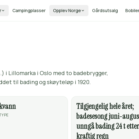
r
Campingplasser
Opplev Norge
Gårdsutsalg
Bobile
.) i Lillomarka i Oslo med to badebrygger,
ddet til bading og skøyteløp i 1920.
skvann
Tilgjengelig hele året;
badesesong juni-augus
TYPE
unngå bading 24 t etter
kraftig regn