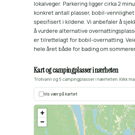
lokalveger. Parkering ligger cirka 2 min
konkret antall plasser, bobil-vennligh
spesifisert i kildene. Vi anbefaler å sjek
å vurdere alternative overnattingsplas
er tilrettelagt for bobil-overnatting. Vei
hele året både for bading om sommeren
Kart og campingplasser i nærheten
Trollvann og 5 campingplasser i nærheten. Klikk ma
Vis vær på kartet
+
−