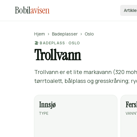
Bobil
avisen
Artikle
Hjem
›
Badeplasser
›
Oslo
🏖️ BADEPLASS · OSLO
Trollvann
Trollvann er et lite markavann (320 moh
tørrtoalett, bålplass og gresskråning; ry
Innsjø
Fer
TYPE
VANN