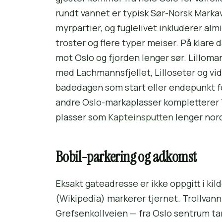
rundt vannet er typisk Sør-Norsk Marka
myrpartier, og fuglelivet inkluderer al
troster og flere typer meiser. På klar
mot Oslo og fjorden lenger sør. Lilloma
med Lachmannsfjellet, Lilloseter og vi
badedagen som start eller endepunkt 
andre Oslo-markaplasser kompletterer
plasser som
Kapteinsputten
lenger nord
Bobil-parkering og adkomst
Eksakt gateadresse er ikke oppgitt i k
(Wikipedia) markerer tjernet. Trollvann 
Grefsenkollveien — fra Oslo sentrum ta