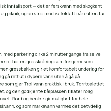
tisk innfallsport — det er ferskvann med skogkant
og piknik, og en stue med vaffeldoft når sulten tar
, med parkering cirka 2 minutter gange fra selve
tjernet har en gresskråning som fungerer som
 men gressbakken gir et komfortabelt underlag for
g gå rett ut i dypere vann uten å gå på
 som gjør Trollvann praktisk i bruk. Tørrtoalettet
t, og den godkjente bålplassen tillater rolig
høyet. Bord og benker gir mulighet for hele
skvann, og som markavann varmes det betydelig