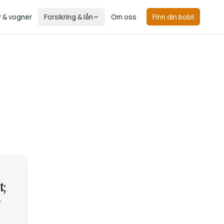
r & vogner
Forsikring & lån
Om oss
Finn din bobil
t;