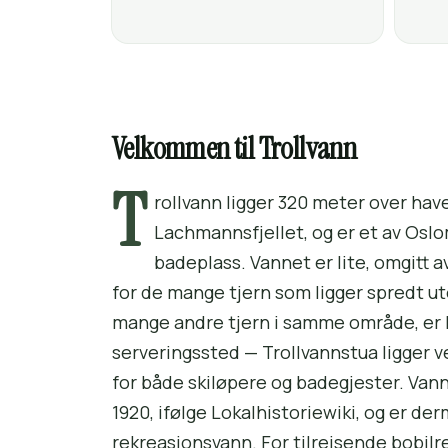
Velkommen til Trollvann
T
rollvann ligger 320 meter over hav
Lachmannsfjellet, og er et av Osl
badeplass. Vannet er lite, omgitt 
for de mange tjern som ligger spredt ut
mange andre tjern i samme område, er 
serveringssted — Trollvannstua ligger v
for både skiløpere og badegjester. Vann
1920, ifølge Lokalhistoriewiki, og er de
rekreasjonsvann. For tilreisende bobil