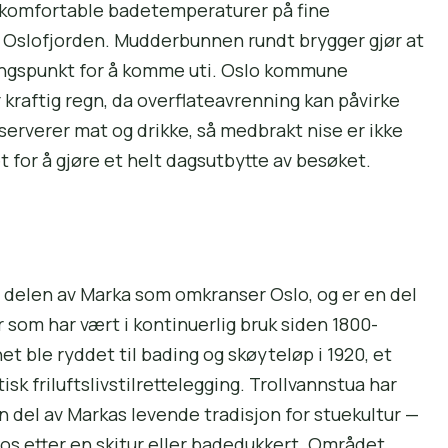
d komfortable badetemperaturer på fine
i Oslofjorden. Mudderbunnen rundt brygger gjør at
angspunkt for å komme uti. Oslo kommune
 kraftig regn, da overflateavrenning kan påvirke
serverer mat og drikke, så medbrakt nise er ikke
 for å gjøre et helt dagsutbytte av besøket.
ge delen av Marka som omkranser Oslo, og er en del
er som har vært i kontinuerlig bruk siden 1800-
net ble ryddet til bading og skøyteløp i 1920, et
sk friluftslivstilrettelegging. Trollvannstua har
n del av Markas levende tradisjon for stuekultur —
kos etter en skitur eller badedukkert. Området