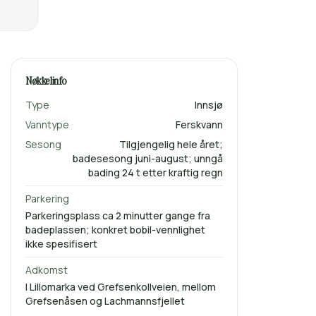
Nøkkelinfo
Type
Innsjø
Vanntype
Ferskvann
Sesong
Tilgjengelig hele året;
badesesong juni-august; unngå
bading 24 t etter kraftig regn
Parkering
Parkeringsplass ca 2 minutter gange fra
badeplassen; konkret bobil-vennlighet
ikke spesifisert
Adkomst
I Lillomarka ved Grefsenkollveien, mellom
Grefsenåsen og Lachmannsfjellet