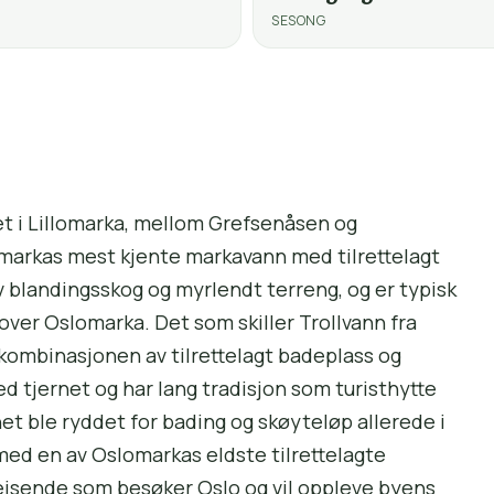
SESONG
et i Lillomarka, mellom Grefsenåsen og
omarkas mest kjente markavann med tilrettelagt
av blandingsskog og myrlendt terreng, og er typisk
over Oslomarka. Det som skiller Trollvann fra
kombinasjonen av tilrettelagt badeplass og
ed tjernet og har lang tradisjon som turisthytte
et ble ryddet for bading og skøyteløp allerede i
rmed en av Oslomarkas eldste tilrettelagte
reisende som besøker Oslo og vil oppleve byens